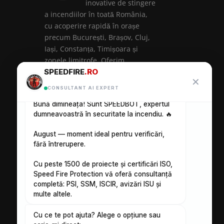
inovative de stingere
a incendiilor în toată România,
cu acoperire rapidă în orașe
precum București, Brașov, Cluj,
Iași, Constanța, Timișoara și
zonele limitrofe. Oferim
SPEEDFIRE
.RO
echipamente PSI certificate și
✕
intervenție specializată pentru
ANALIZĂ SPEEDFIRE
CONSULTANT AI EXPERT
centre comerciale, depozite, hale
Bună dimineața! Sunt SPEEDBOT, expertul
industriale și instituții.
dumneavoastră în securitate la incendiu. 🔥
August — moment ideal pentru verificări,
fără întrerupere.
Ce conține o cutie de hidrant
interior și de ce fiecare
Cu peste 1500 de proiecte și certificări ISO,
componentă contează
Speed Fire Protection vă oferă consultanță
completă: PSI, SSM, ISCIR, avizări ISU și
Butonul manual de alarmare la
multe altele.
incendiu – Ce este, cum
funcționează si de ce nu este
Cu ce te pot ajuta? Alege o opțiune sau
de decor