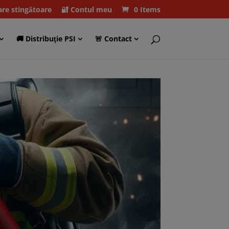
care stingătoare
🔐 Contul meu
0 Items
🚚 Distribuţie PSI
🚨 Contact