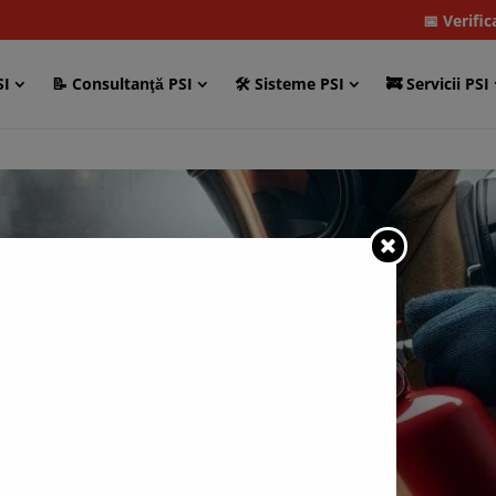
📅 Verifi
SI
📝 Consultanţă PSI
🛠 Sisteme PSI
🚒 Servicii PSI