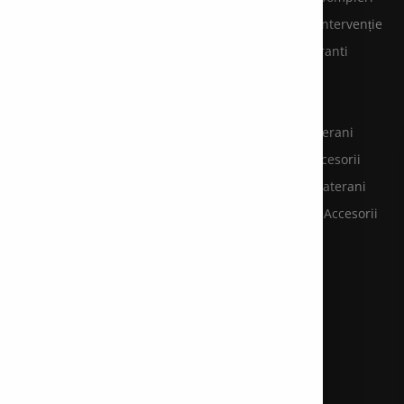
rviciu ambulanță
Echipament Intervenție
rățare hote și tubulaturi
Accesorii hidranti
rificări P.R.A.M
Cange PSI
rvice grupuri electrogene
Furtunuri PSI
evenire şi Stingere
Hidranti subterani
ntenanţă stingătoare
Hidranti & accesorii
nsultanţă PSI
Hidranti supraterani
rvicii Pompieri
Pichete PSI & Accesorii
otecţie incendiu
Racorduri PSI
hipament PSI
Reductii PSI
stribuţie PSI
Stingătoare
steme PSI
Accesorii PSI
ăposturi Protecție Civilă
le la cheie
rsuri autorizate