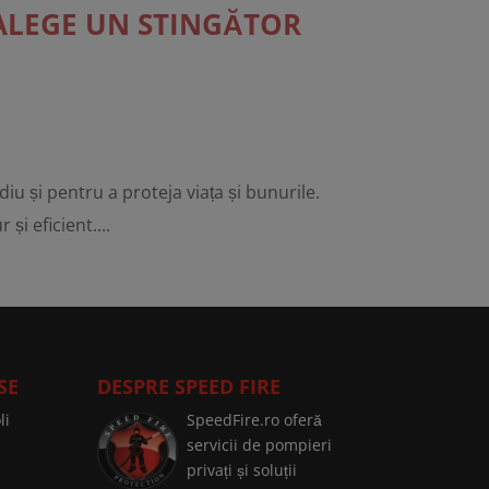
 ALEGE UN STINGĂTOR
u și pentru a proteja viața și bunurile.
și eficient....
SE
DESPRE SPEED FIRE
li
SpeedFire.ro oferă
servicii de pompieri
privați și soluții