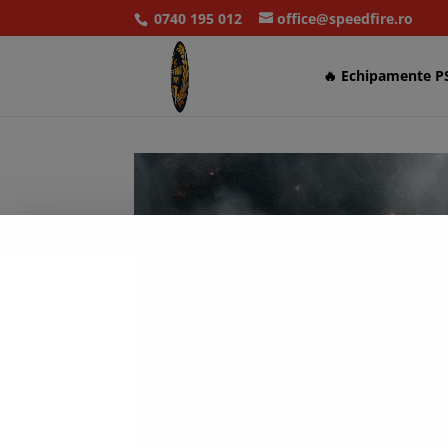
0740 195 012
office@speedfire.ro
🔥 Echipamente P