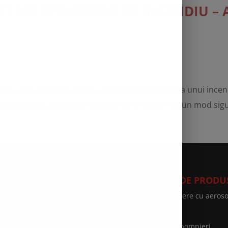
ECT UN STINGĂTOR DE INCENDIU –
ndiu este esențială pentru a preveni răspândirea unui incendi
i utile pentru a gestiona situațiile de urgență într-un mod sigur 
VICII SPEED FIRE
CATEGORII DE PRODU
curitate și Sănătate în
Sisteme stingere cu aeroso
uncă
Prim ajutor
rviciul de Medicina Muncii
Motopompe pompieri