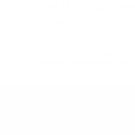
CUM SĂ UTILIZEZI COR
POTRIVIT
Blog Pompieri
Folosirea corectă a unui stingător de ince
Acest ghid îți oferă pașii detaliați și sfatur
CONTACT
SER
𝗦𝗣𝗘𝗘𝗗 𝗙𝗜𝗥𝗘 𝗣𝗥𝗢𝗧𝗘𝗖𝗧𝗜𝗢𝗡
Se
𝗦𝗥𝗟
M
Se