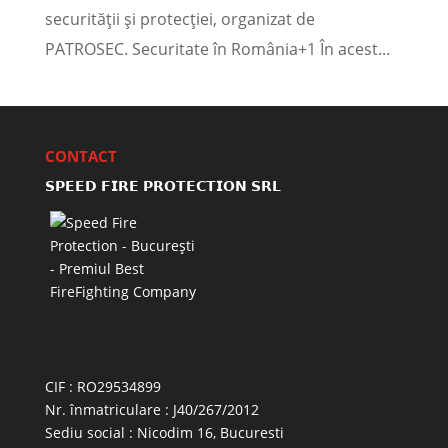
securității și protecției, organizat de
PATROSEC. Securitate în România+1 În acest...
CONTACT
𝗦𝗣𝗘𝗘𝗗 𝗙𝗜𝗥𝗘 𝗣𝗥𝗢𝗧𝗘𝗖𝗧𝗜𝗢𝗡 𝗦𝗥𝗟
CIF : RO29534899
Nr. înmatriculare : J40/267/2012
Sediu social : Nicodim 16, Bucuresti