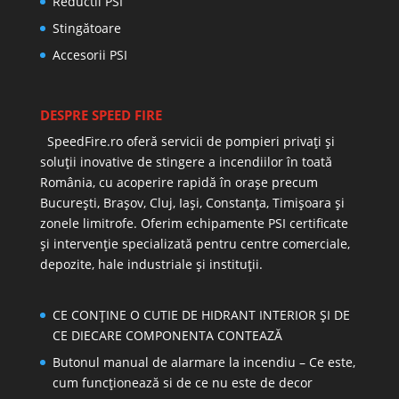
Reductii PSI
Stingătoare
Accesorii PSI
DESPRE SPEED FIRE
SpeedFire.ro oferă servicii de pompieri privați și
soluții inovative de stingere a incendiilor în toată
România, cu acoperire rapidă în orașe precum
București, Brașov, Cluj, Iași, Constanța, Timișoara și
zonele limitrofe. Oferim echipamente PSI certificate
și intervenție specializată pentru centre comerciale,
depozite, hale industriale și instituții.
CE CONȚINE O CUTIE DE HIDRANT INTERIOR ȘI DE
CE DIECARE COMPONENTA CONTEAZĂ
Butonul manual de alarmare la incendiu – Ce este,
cum funcționează si de ce nu este de decor