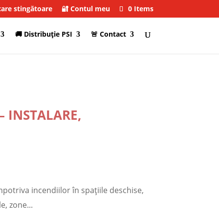
care stingătoare
🔐 Contul meu
0 Items
🚚 Distribuţie PSI
🚨 Contact
– INSTALARE,
mpotriva incendiilor în spațiile deschise,
e, zone...