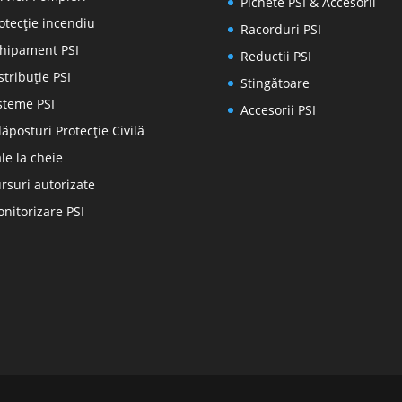
Pichete PSI & Accesorii
otecţie incendiu
Racorduri PSI
hipament PSI
Reductii PSI
stribuţie PSI
Stingătoare
steme PSI
Accesorii PSI
ăposturi Protecție Civilă
le la cheie
rsuri autorizate
nitorizare PSI