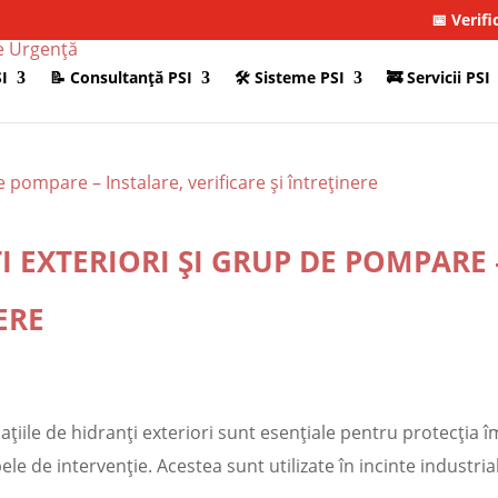
📅 Verifi
I
📝 Consultanţă PSI
🛠 Sisteme PSI
🚒 Servicii PSI
I EXTERIORI ȘI GRUP DE POMPARE 
ERE
alațiile de hidranți exteriori sunt esențiale pentru protecția î
e de intervenție. Acestea sunt utilizate în incinte industrial