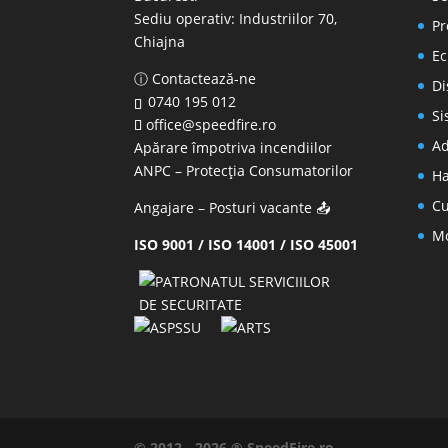
Sediu operativ:
Industriilor 70,
Pr
Chiajna
Ec
ⓘ Contactează-ne
Di
0740 195 012
Si
office@speedfire.ro
Ad
Apărare împotriva incendiilor
ANPC
– Protecția Consumatorilor
Ha
Cu
Angajare – Posturi vacante
📤
Mo
ISO 9001 / ISO 14001 / ISO 45001
© 2012 - 2026 ® SpeedFire.ro