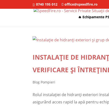
0740 195 012
office@speedfire.ro
🔥 Echipamente PS
INSTALAȚIE DE HIDRANȚ
VERIFICARE ȘI ÎNTREȚIN
Blog Pompieri
Rolul instalației de hidranți exteriori Inst
asigurând acces rapid la apă pentru echipel