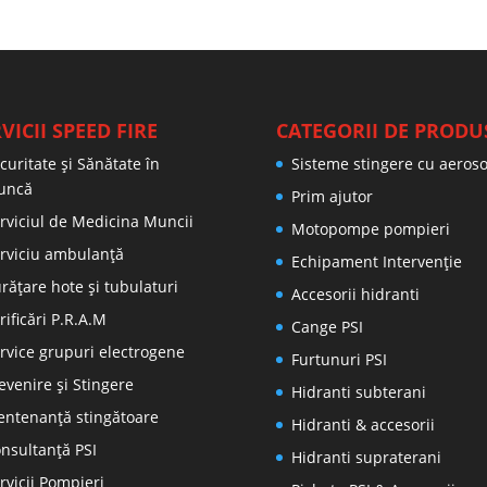
VICII SPEED FIRE
CATEGORII DE PRODU
curitate și Sănătate în
Sisteme stingere cu aeroso
uncă
Prim ajutor
rviciul de Medicina Muncii
Motopompe pompieri
rviciu ambulanță
Echipament Intervenție
rățare hote și tubulaturi
Accesorii hidranti
rificări P.R.A.M
Cange PSI
rvice grupuri electrogene
Furtunuri PSI
evenire şi Stingere
Hidranti subterani
ntenanţă stingătoare
Hidranti & accesorii
nsultanţă PSI
Hidranti supraterani
rvicii Pompieri