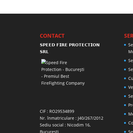
CONTACT
SER
𝗦𝗣𝗘𝗘𝗗 𝗙𝗜𝗥𝗘 𝗣𝗥𝗢𝗧𝗘𝗖𝗧𝗜𝗢𝗡
Se
𝗦𝗥𝗟
M
Se
Se
Cu
Ve
Se
Pr
CIF : RO29534899
Me
Nr. înmatriculare : J40/267/2012
Co
Sediu social : Nicodim 16,
Bucuresti
Se