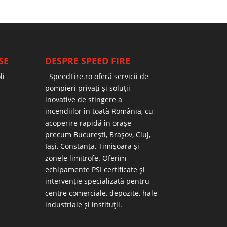
SE
DESPRE SPEED FIRE
li
SpeedFire.ro oferă servicii de
pompieri privați și soluții
inovative de stingere a
incendiilor în toată România, cu
acoperire rapidă în orașe
precum București, Brașov, Cluj,
Iași, Constanța, Timișoara și
zonele limitrofe. Oferim
echipamente PSI certificate și
intervenție specializată pentru
centre comerciale, depozite, hale
industriale și instituții.