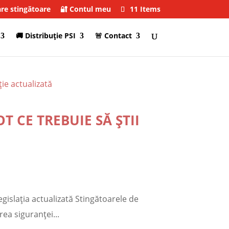
are stingătoare
🔐 Contul meu
11 Items
🚚 Distribuţie PSI
🚨 Contact
 CE TREBUIE SĂ ȘTII
gislația actualizată Stingătoarele de
ea siguranței...