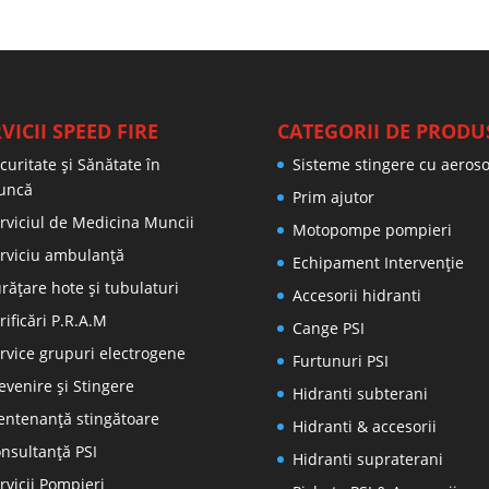
VICII SPEED FIRE
CATEGORII DE PRODU
curitate și Sănătate în
Sisteme stingere cu aeroso
uncă
Prim ajutor
rviciul de Medicina Muncii
Motopompe pompieri
rviciu ambulanță
Echipament Intervenție
rățare hote și tubulaturi
Accesorii hidranti
rificări P.R.A.M
Cange PSI
rvice grupuri electrogene
Furtunuri PSI
evenire şi Stingere
Hidranti subterani
ntenanţă stingătoare
Hidranti & accesorii
nsultanţă PSI
Hidranti supraterani
rvicii Pompieri