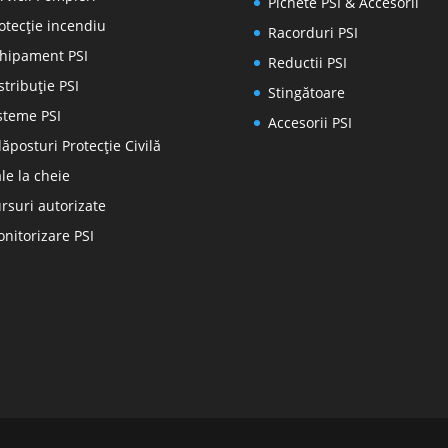
Pichete PSI & Accesorii
otecţie incendiu
Racorduri PSI
hipament PSI
Reductii PSI
stribuţie PSI
Stingătoare
steme PSI
Accesorii PSI
ăposturi Protecție Civilă
le la cheie
rsuri autorizate
nitorizare PSI