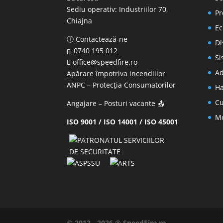
Sediu operativ:
Industriilor 70,
Pr
Chiajna
Ec
ⓘ Contactează-ne
Di
0740 195 012
Si
office@speedfire.ro
Ad
Apărare împotriva incendiilor
ANPC
– Protecția Consumatorilor
Ha
Cu
Angajare – Posturi vacante
📤
Mo
ISO 9001 / ISO 14001 / ISO 45001
© 2012 - 2026 ® SpeedFire.ro