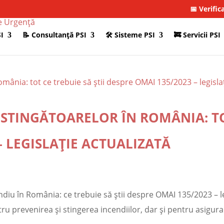
📅 Verific
I
📝 Consultanţă PSI
🛠 Sisteme PSI
🚒 Servicii PSI
STINGĂTOARELOR ÎN ROMÂNIA: TOT
– LEGISLAȚIE ACTUALIZATĂ
ndiu în România: ce trebuie să știi despre OMAI 135/2023 – le
 prevenirea și stingerea incendiilor, dar și pentru asigurar