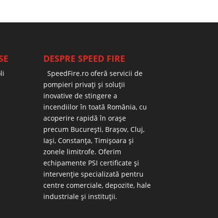
SE
DESPRE SPEED FIRE
li
SpeedFire.ro oferă servicii de
pompieri privați și soluții
inovative de stingere a
incendiilor în toată România, cu
acoperire rapidă în orașe
precum București, Brașov, Cluj,
Iași, Constanța, Timișoara și
zonele limitrofe. Oferim
echipamente PSI certificate și
intervenție specializată pentru
centre comerciale, depozite, hale
industriale și instituții.