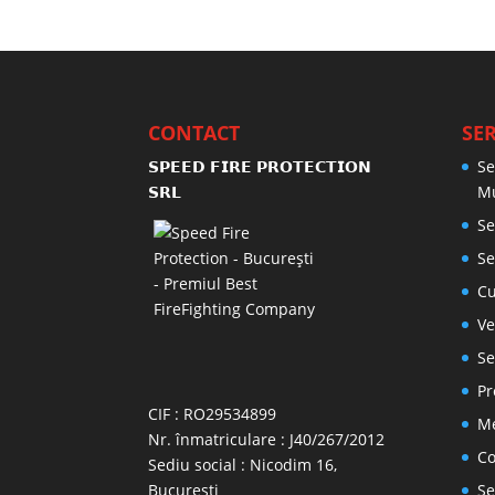
CONTACT
SER
𝗦𝗣𝗘𝗘𝗗 𝗙𝗜𝗥𝗘 𝗣𝗥𝗢𝗧𝗘𝗖𝗧𝗜𝗢𝗡
Se
𝗦𝗥𝗟
M
Se
Se
Cu
Ve
Se
Pr
CIF : RO29534899
Me
Nr. înmatriculare : J40/267/2012
Co
Sediu social : Nicodim 16,
Bucuresti
Se