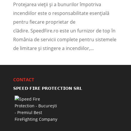
Protejarea vieții și a bunurilor împotriva
incendiilor este o responsabilitate esențială
pentru fiecare proprietar de
clădire. SpeedFire.ro este un furnizor de top în
România de servicii complete pentru sistemele
de limitare și stingere a incendiilor,...
CONTACT
𝗦𝗣𝗘𝗘𝗗 𝗙𝗜𝗥𝗘 𝗣𝗥𝗢𝗧𝗘𝗖𝗧𝗜𝗢𝗡 𝗦𝗥𝗟