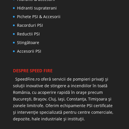
Hidranti supraterani
Pichete PSI & Accesorii
Racorduri PSI
Reductii PSI
Stingătoare
Accesorii PSI
DESPRE SPEED FIRE
SpeedFire.ro oferă servicii de pompieri privați și
soluții inovative de stingere a incendiilor în toată
România, cu acoperire rapidă în orașe precum
București, Brașov, Cluj, Iași, Constanța, Timișoara și
zonele limitrofe. Oferim echipamente PSI certificate
și intervenție specializată pentru centre comerciale,
depozite, hale industriale și instituții.