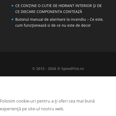
CE CONȚINE O CUTIE DE HIDRANT INTERIOR ȘI DE
CE DIECARE COMPONENTA CONTEAZĂ
Butonul manual de alarmare la incendiu – Ce este,
cum funcționează si de ce nu este de decor
© 2012 - 2026 ® SpeedFire.ro
Folosim cookie-uri pentru a-ți oferi cea mai bună
experiență pe site-ul nostru web.