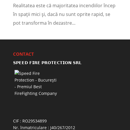
Realitatea este că majoritatea incendiilor încep
în spații mici și, dacă nu sunt oprite rapid, se
pot transforma în dezastre...
CONTACT
𝗦𝗣𝗘𝗘𝗗 𝗙𝗜𝗥𝗘 𝗣𝗥𝗢𝗧𝗘𝗖𝗧𝗜𝗢𝗡 𝗦𝗥𝗟
CIF : RO29534899
Nr. înmatriculare : J40/267/2012