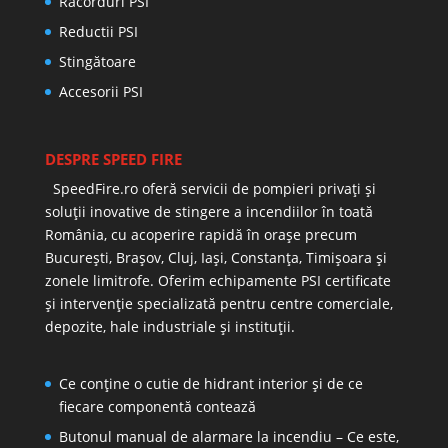
Racorduri PSI
Reductii PSI
Stingătoare
Accesorii PSI
DESPRE SPEED FIRE
SpeedFire.ro oferă servicii de pompieri privați și
soluții inovative de stingere a incendiilor în toată
România, cu acoperire rapidă în orașe precum
București, Brașov, Cluj, Iași, Constanța, Timișoara și
zonele limitrofe. Oferim echipamente PSI certificate
și intervenție specializată pentru centre comerciale,
depozite, hale industriale și instituții.
Ce conține o cutie de hidrant interior și de ce
fiecare componentă contează
Butonul manual de alarmare la incendiu – Ce este,