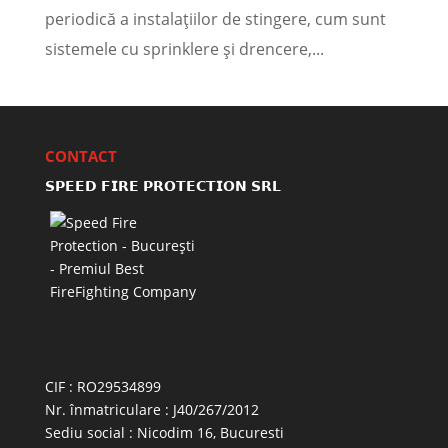
periodică a instalațiilor de stingere, cum sunt
sistemele cu sprinklere și drencere,...
CONTACT
𝗦𝗣𝗘𝗘𝗗 𝗙𝗜𝗥𝗘 𝗣𝗥𝗢𝗧𝗘𝗖𝗧𝗜𝗢𝗡 𝗦𝗥𝗟
CIF : RO29534899
Nr. înmatriculare : J40/267/2012
Sediu social : Nicodim 16, Bucuresti