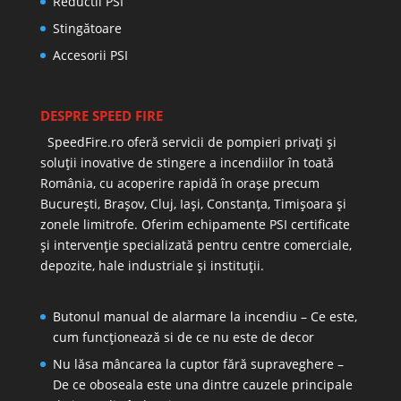
Reductii PSI
Stingătoare
Accesorii PSI
DESPRE SPEED FIRE
SpeedFire.ro oferă servicii de pompieri privați și
soluții inovative de stingere a incendiilor în toată
România, cu acoperire rapidă în orașe precum
București, Brașov, Cluj, Iași, Constanța, Timișoara și
zonele limitrofe. Oferim echipamente PSI certificate
și intervenție specializată pentru centre comerciale,
depozite, hale industriale și instituții.
Butonul manual de alarmare la incendiu – Ce este,
cum funcționează si de ce nu este de decor
Nu lăsa mâncarea la cuptor fără supraveghere –
De ce oboseala este una dintre cauzele principale