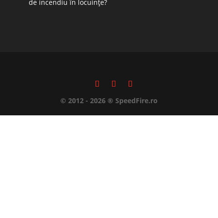
de incendiu în locuințe?
© 2012 - 2026 ® SpeedFire.ro