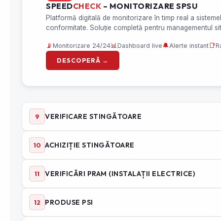
CONTACT
SER
𝗦𝗣𝗘𝗘𝗗 𝗙𝗜𝗥𝗘 𝗣𝗥𝗢𝗧𝗘𝗖𝗧𝗜𝗢𝗡
Se
𝗦𝗥𝗟
M
Se
Se
Cu
Ve
Se
Pr
CIF : RO29534899
Me
Nr. înmatriculare : J40/267/2012
Co
Sediu social : Nicodim 16,
Bucuresti
Se
Sediu operativ:
Industriilor 70,
Pr
Chiajna
Ec