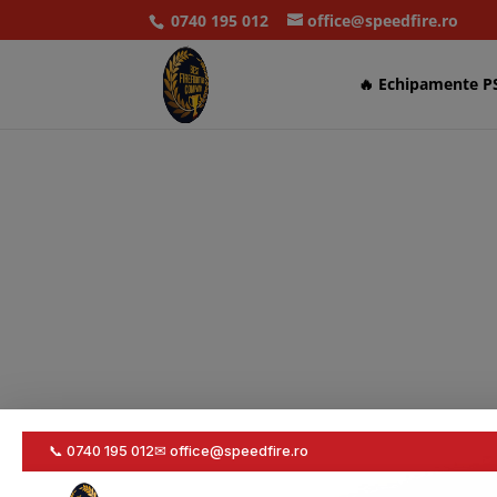
0740 195 012
office@speedfire.ro
🔥 Echipamente P