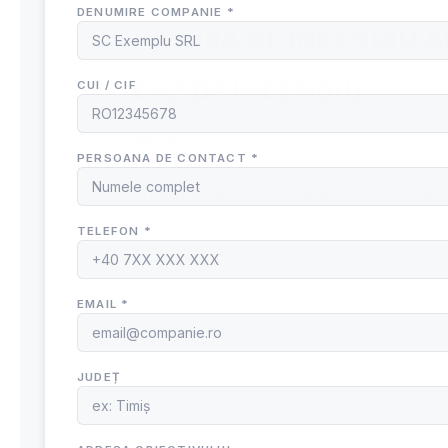
PĂTURA DE INCENDIU A
CAZ DE INCENDIU
Blog Pompieri
O patura de incendiu de dimensiuni mari, c
incendiilor în locuri cu riscuri mari, cum a