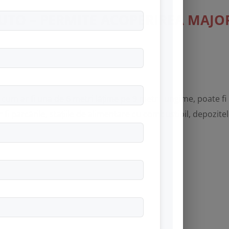
UTO – PERMITE ACOPERIREA MAJOR
um ar fi una de 6 metri lățime pe 9 metri lungime, poate fi u
r fi parcările, stațiile de alimentare cu combustibil, depozitel