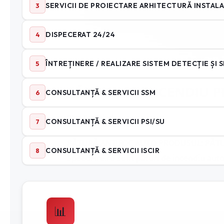
PĂTURA DE INCENDIU P
Blog Pompieri
PĂTURĂ ANTIFOC AUTO PRODUSUL: PĂTURA 
SpeedFire.ro sunt pături de incendiu auto 