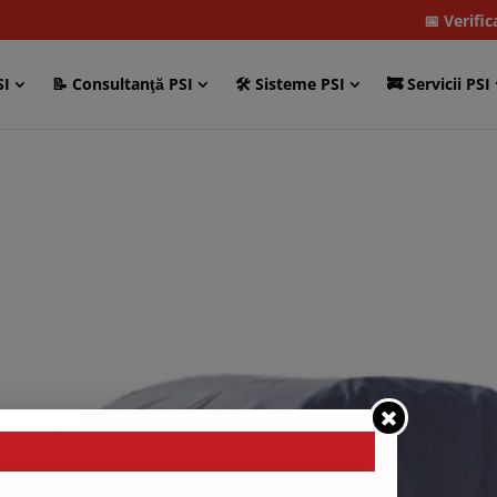
📅 Verifi
SI
📝 Consultanţă PSI
🛠 Sisteme PSI
🚒 Servicii PSI