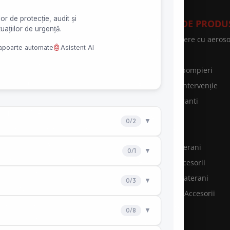
VICII SPEED FIRE
CATEGORII DE PRODU
curitate și Sănătate în
Sisteme stingere cu aeroso
uncă
Prim ajutor
rviciul de Medicina Muncii
Motopompe pompieri
rviciu ambulanță
Echipament Intervenție
rățare hote și tubulaturi
Accesorii hidranti
rificări P.R.A.M
Cange PSI
rvice grupuri electrogene
Furtunuri PSI
evenire şi Stingere
Hidranti subterani
ntenanţă stingătoare
Hidranti & accesorii
nsultanţă PSI
Hidranti supraterani
rvicii Pompieri
Pichete PSI & Accesorii
otecţie incendiu
Racorduri PSI
hipament PSI
Reductii PSI