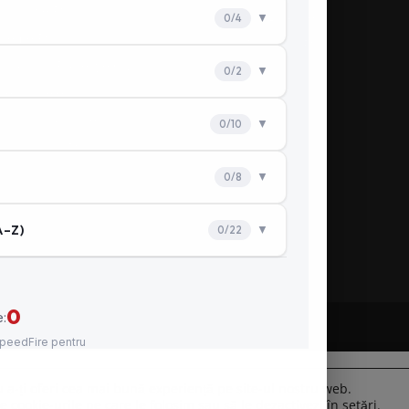
stribuţie PSI
Stingătoare
steme PSI
Accesorii PSI
ăposturi Protecție Civilă
le la cheie
rsuri autorizate
nitorizare PSI
 a-ți oferi cea mai bună experiență pe site-ul nostru web.
Refuză
e cookie-urile pe care le folosim sau să le dezactivezi în
setări
.