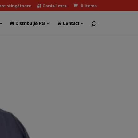
care stingătoare
🔐 Contul meu
0 Items
🚚 Distribuţie PSI
🚨 Contact