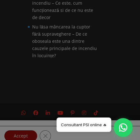
incendiu – Ce este, cum
funcționează si de ce nu este
de decor
Nu lăsa mâncarea la cuptor
fără supraveghere – De ce
oboseala este una dintre
cauzele principale de incendiu
în locuințe?
Consultant PSI online 🔥
Close GDPR Cookie Banner
Accept