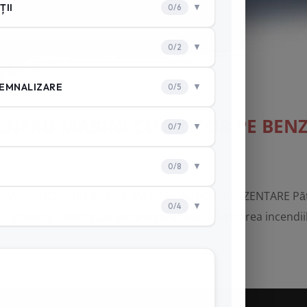
ENTRU MAȘINI CU MOTOR PE BENZI
DE INCENDIU MODEL: PĂTURĂ AUTO 1. PREZENTARE Păturile
– ignifuge, concepute pentru stingerea si limitarea incendii