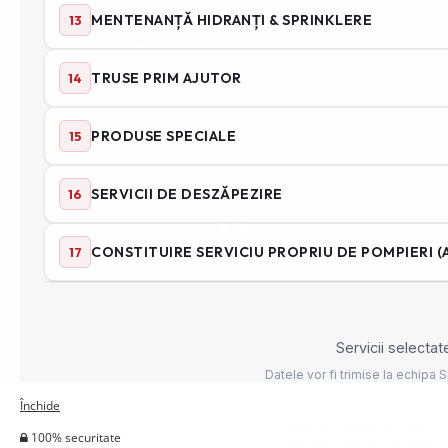
ⓘ Contactează-ne
Di
0740 195 012
Si
office@speedfire.ro
Ad
Apărare împotriva incendiilor
ANPC
– Protecția Consumatorilor
Ha
Cu
Angajare – Posturi vacante
📤
Mo
ISO 9001 / ISO 14001 / ISO 45001
© 2012 - 2026 ® SpeedFire.ro
Închide
Folosim cookie-uri pentru
100% securitate
Poți afla mai multe despr