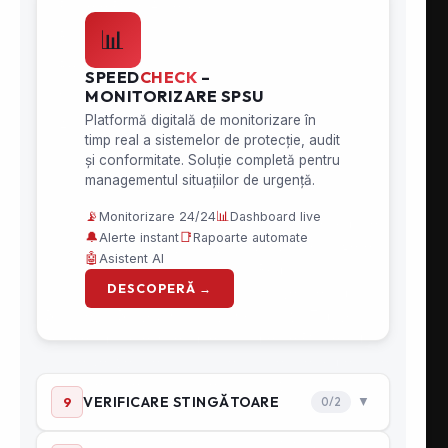
Pichete PSI & Accesorii
Racorduri PSI
Reductii PSI
Stingătoare
Accesorii PSI
DESPRE SPEED FIRE
SpeedFire.ro oferă servicii de pompieri
privați și soluții inovative de stingere a
incendiilor în toată România, cu
acoperire rapidă în orașe precum
București, Brașov, Cluj, Iași, Constanța, Timișoara și
zonele limitrofe. Oferim echipamente PSI certificate
și intervenție specializată pentru centre comerciale,
depozite, hale industriale și instituții.
Ce conține o cutie de hidrant interior și de ce