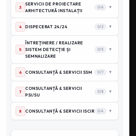
Cursuri autorizate
Monitorizare PSI
CATEGORII DE PRODUSE
Sisteme stingere cu aerosoli
Prim ajutor
Motopompe pompieri
Echipament Intervenție
Accesorii hidranti
Cange PSI
Furtunuri PSI
Hidranti subterani
Hidranti & accesorii
Hidranti supraterani