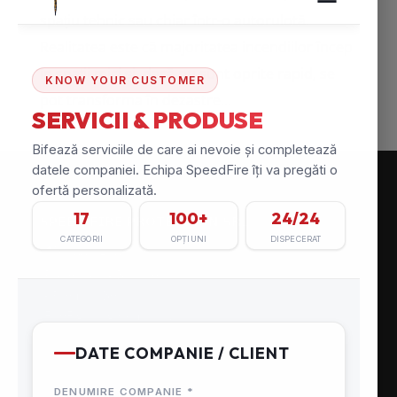
spațiu tehnic sau chiar într-o autorulotă.
Realitatea este că majoritatea incendiilor încep
în spații mici și, dacă nu sunt oprite rapid, se
pot transforma în dezastre...
CONTACT
𝗦𝗣𝗘𝗘𝗗 𝗙𝗜𝗥𝗘 𝗣𝗥𝗢𝗧𝗘𝗖𝗧𝗜𝗢𝗡 𝗦𝗥𝗟