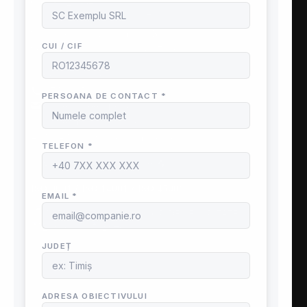
CIF : RO29534899
Nr. înmatriculare : J40/267/2012
Sediu social : Nicodim 16, Bucuresti
Sediu operativ:
Industriilor 70, Chiajna
ⓘ Contactează-ne
0740 195 012
office@speedfire.ro
Apărare împotriva incendiilor
ANPC
– Protecția Consumatorilor
Angajare – Posturi vacante
📤
ISO 9001 / ISO 14001 / ISO 45001
SERVICII SPEED FIRE
Securitate și Sănătate în Muncă