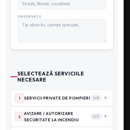
Serviciul de Medicina Muncii
Serviciu ambulanță
Curățare hote și tubulaturi
Verificări P.R.A.M
Service grupuri electrogene
Prevenire şi Stingere
Mentenanţă stingătoare
Consultanţă PSI
Servicii Pompieri
Protecţie incendiu
Echipament PSI
Distribuţie PSI
Sisteme PSI
Adăposturi Protecție Civilă
Hale la cheie