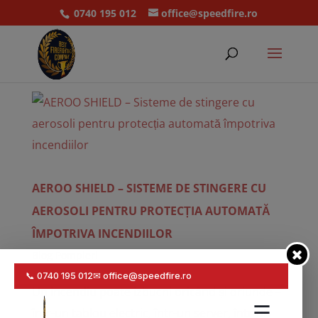
0740 195 012
office@speedfire.ro
AEROO SHIELD – SISTEME DE STINGERE CU
AEROSOLI PENTRU PROTECȚIA AUTOMATĂ
ÎMPOTRIVA INCENDIILOR
Blog Pompieri
Un incendiu poate izbucni oricând și oriunde –
într-un tablou electric, într-un server, într-un