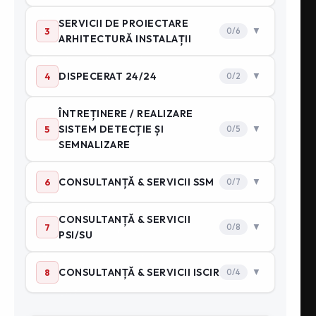
Distribuţie PSI
Sisteme PSI
Adăposturi Protecție Civilă
Hale la cheie
Cursuri autorizate
Monitorizare PSI
CATEGORII DE PRODUSE
Sisteme stingere cu aerosoli
Prim ajutor
Motopompe pompieri
Echipament Intervenție
Accesorii hidranti
Cange PSI
Furtunuri PSI