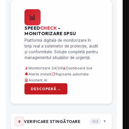
Hidranti subterani
Hidranti & accesorii
Hidranti supraterani
Pichete PSI & Accesorii
Racorduri PSI
Reductii PSI
Stingătoare
Accesorii PSI
DESPRE SPEED FIRE
SpeedFire.ro oferă servicii de pompieri
privați și soluții inovative de stingere a
incendiilor în toată România, cu
acoperire rapidă în orașe precum
București, Brașov, Cluj, Iași, Constanța, Timișoara și