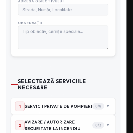
SERVICII SPEED FIRE
Securitate și Sănătate în Muncă
Serviciul de Medicina Muncii
Serviciu ambulanță
Curățare hote și tubulaturi
Verificări P.R.A.M
Service grupuri electrogene
Prevenire şi Stingere
Mentenanţă stingătoare
Consultanţă PSI
Servicii Pompieri
Protecţie incendiu
Echipament PSI