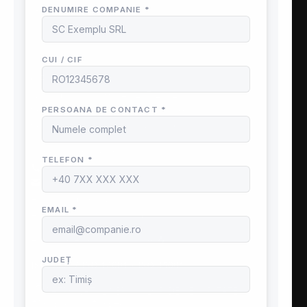
CIF : RO29534899
Nr. înmatriculare : J40/267/2012
Sediu social : Nicodim 16, Bucuresti
Sediu operativ:
Industriilor 70, Chiajna
ⓘ Contactează-ne
0740 195 012
office@speedfire.ro
Apărare împotriva incendiilor
ANPC
– Protecția Consumatorilor
Angajare – Posturi vacante
📤
ISO 9001 / ISO 14001 / ISO 45001