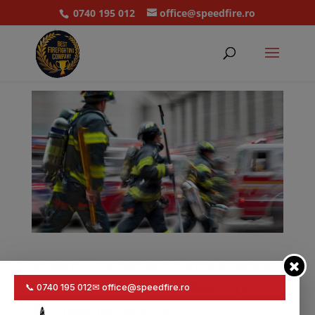
0740 195 012
office@speedfire.ro
APARATELE DE RESPIRAT PENTRU POMPIERI:
ECHIPAMENTE ESENȚIALE ÎN PROTECȚIA
ÎMPOTRIVA INCENDIILOR