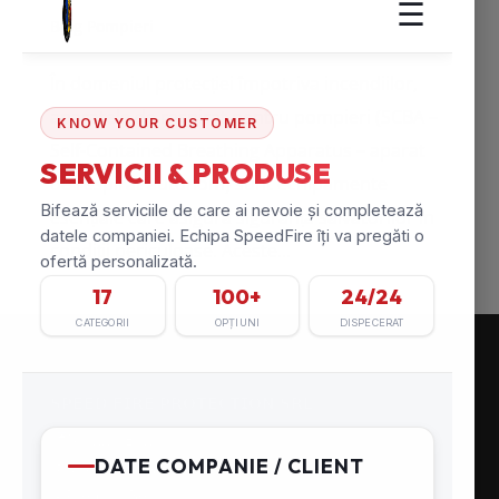
Blog Pompieri
În domeniul protecției împotriva incendiilor,
aparatele de respirat pentru pompieri (SCBA –
Self-Contained Breathing Apparatus – aparat
de respirat autonom) sunt echipamente
esențiale care asigură siguranța salvatorilor în
condiții periculoase. Aceste...
CONTACT
𝗦𝗣𝗘𝗘𝗗 𝗙𝗜𝗥𝗘 𝗣𝗥𝗢𝗧𝗘𝗖𝗧𝗜𝗢𝗡 𝗦𝗥𝗟