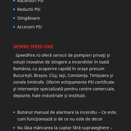
Racorduri PSI
Reductii PSI
Stingătoare
Accesorii PSI
DESPRE SPEED FIRE
SpeedFire.ro oferă servicii de pompieri privați și
soluții inovative de stingere a incendiilor în toată
România, cu acoperire rapidă în orașe precum
București, Brașov, Cluj, Iași, Constanța, Timișoara și
zonele limitrofe. Oferim echipamente PSI certificate
și intervenție specializată pentru centre comerciale,
depozite, hale industriale și instituții.
Butonul manual de alarmare la incendiu – Ce este,
cum funcționează si de ce nu este de decor
Nu lăsa mâncarea la cuptor fără supraveghere –