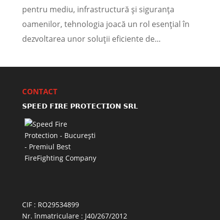
pentru mediu, infrastructură și siguranța
oamenilor, tehnologia joacă un rol esențial în
dezvoltarea unor soluții eficiente de...
CONTACT
𝗦𝗣𝗘𝗘𝗗 𝗙𝗜𝗥𝗘 𝗣𝗥𝗢𝗧𝗘𝗖𝗧𝗜𝗢𝗡 𝗦𝗥𝗟
CIF : RO29534899
Nr. înmatriculare : J40/267/2012