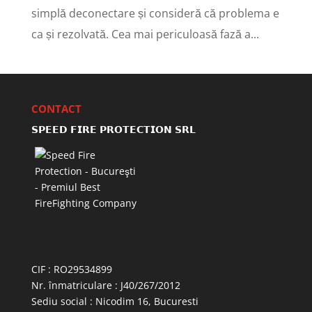
simplă deconectare și consideră că problema e
ca și rezolvată. Cea mai periculoasă fază a...
CONTACT
𝗦𝗣𝗘𝗘𝗗 𝗙𝗜𝗥𝗘 𝗣𝗥𝗢𝗧𝗘𝗖𝗧𝗜𝗢𝗡 𝗦𝗥𝗟
CIF : RO29534899
Nr. înmatriculare : J40/267/2012
Sediu social : Nicodim 16, Bucuresti