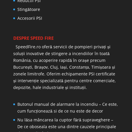
Reductii PSI
Stingătoare
Accesorii PSI
DESPRE SPEED FIRE
SpeedFire.ro oferă servicii de pompieri privați și
soluții inovative de stingere a incendiilor în toată
România, cu acoperire rapidă în orașe precum
București, Brașov, Cluj, Iași, Constanța, Timișoara și
zonele limitrofe. Oferim echipamente PSI certificate
și intervenție specializată pentru centre comerciale,
depozite, hale industriale și instituții.
Butonul manual de alarmare la incendiu – Ce este,
cum funcționează si de ce nu este de decor
Nu lăsa mâncarea la cuptor fără supraveghere –
De ce oboseala este una dintre cauzele principale