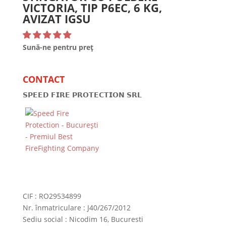
VICTORIA, TIP P6EC, 6 KG,
AVIZAT IGSU
Sună-ne pentru preț
CONTACT
𝗦𝗣𝗘𝗘𝗗 𝗙𝗜𝗥𝗘 𝗣𝗥𝗢𝗧𝗘𝗖𝗧𝗜𝗢𝗡 𝗦𝗥𝗟
CIF : RO29534899
Nr. înmatriculare : J40/267/2012
Sediu social : Nicodim 16, Bucuresti