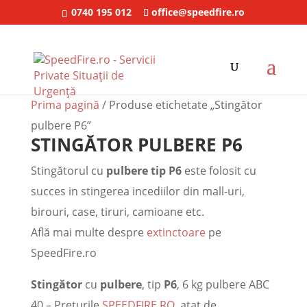
0740 195 012
office@speedfire.ro
Prima pagină
/ Produse etichetate „Stingător
pulbere P6”
STINGĂTOR PULBERE P6
Stingătorul cu
pulbere tip
P6
este folosit cu
succes in stingerea incediilor din mall-uri,
birouri, case, tiruri, camioane etc.
Află mai multe despre
extinctoare
pe
SpeedFire.ro
Stingător
cu
pulbere
, tip
P6
, 6 kg pulbere ABC
40 – Preturile
SPEEDFIRE.RO
, atat de