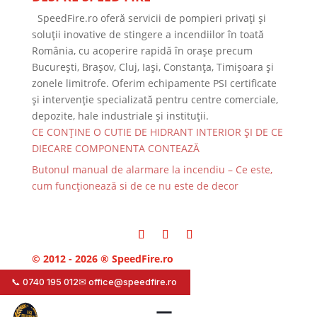
SpeedFire.ro oferă servicii de pompieri privați și
soluții inovative de stingere a incendiilor în toată
România, cu acoperire rapidă în orașe precum
București, Brașov, Cluj, Iași, Constanța, Timișoara și
zonele limitrofe. Oferim echipamente PSI certificate
și intervenție specializată pentru centre comerciale,
depozite, hale industriale și instituții.
CE CONȚINE O CUTIE DE HIDRANT INTERIOR ȘI DE CE
DIECARE COMPONENTA CONTEAZĂ
Butonul manual de alarmare la incendiu – Ce este,
cum funcționează si de ce nu este de decor
© 2012 - 2026 ® SpeedFire.ro