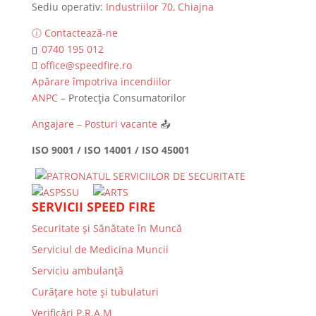
Sediu operativ:
Industriilor 70, Chiajna
ⓘ Contactează-ne
0740 195 012
office@speedfire.ro
Apărare împotriva incendiilor
ANPC
– Protecția Consumatorilor
Angajare – Posturi vacante
📤
ISO 9001 / ISO 14001 / ISO 45001
SERVICII SPEED FIRE
Securitate și Sănătate în Muncă
Serviciul de Medicina Muncii
Serviciu ambulanță
Curățare hote și tubulaturi
Verificări P.R.A.M