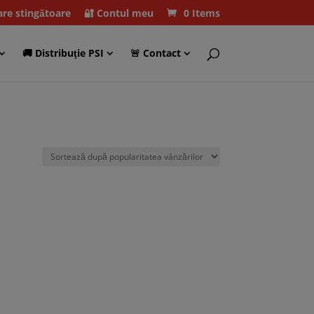
care stingătoare
🔐 Contul meu
0 Items
🚚 Distribuţie PSI
🚨 Contact