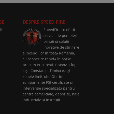
SE
DESPRE SPEED FIRE
li
SpeedFire.ro oferă
servicii de pompieri
privați și soluții
inovative de stingere
a incendiilor în toată România,
cu acoperire rapidă în orașe
precum București, Brașov, Cluj,
Iași, Constanța, Timișoara și
zonele limitrofe. Oferim
echipamente PSI certificate și
intervenție specializată pentru
centre comerciale, depozite, hale
industriale și instituții.