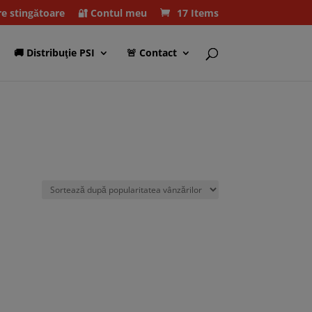
re stingătoare
🔐 Contul meu
17 Items
🚚 Distribuţie PSI
🚨 Contact