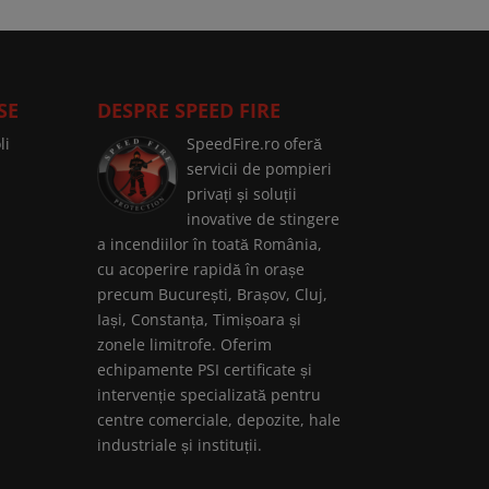
SE
DESPRE SPEED FIRE
li
SpeedFire.ro oferă
servicii de pompieri
privați și soluții
inovative de stingere
a incendiilor în toată România,
cu acoperire rapidă în orașe
precum București, Brașov, Cluj,
Iași, Constanța, Timișoara și
zonele limitrofe. Oferim
echipamente PSI certificate și
intervenție specializată pentru
centre comerciale, depozite, hale
industriale și instituții.