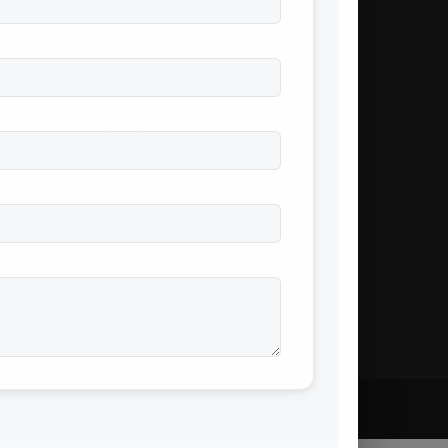
otecţie incendiu
Racorduri PSI
hipament PSI
Reductii PSI
stribuţie PSI
Stingătoare
steme PSI
Accesorii PSI
ăposturi Protecție Civilă
le la cheie
rsuri autorizate
nitorizare PSI