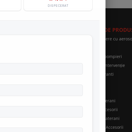
VICII SPEED FIRE
CATEGORII DE PRODU
curitate și Sănătate în
Sisteme stingere cu aeroso
uncă
Prim ajutor
rviciul de Medicina Muncii
Motopompe pompieri
rviciu ambulanță
Echipament Intervenție
rățare hote și tubulaturi
Accesorii hidranti
rificări P.R.A.M
Cange PSI
rvice grupuri electrogene
Furtunuri PSI
evenire şi Stingere
Hidranti subterani
ntenanţă stingătoare
Hidranti & accesorii
nsultanţă PSI
Hidranti supraterani
rvicii Pompieri
Pichete PSI & Accesorii