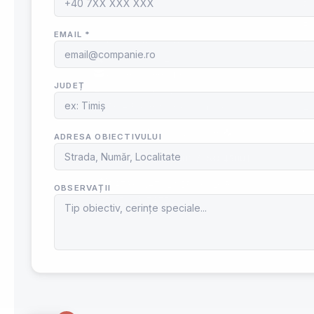
Pr
Chiajna
Ec
ⓘ Contactează-ne
Di
0740 195 012
Si
office@speedfire.ro
Ad
Apărare împotriva incendiilor
ANPC
– Protecția Consumatorilor
Ha
Cu
Angajare – Posturi vacante
📤
Mo
ISO 9001 / ISO 14001 / ISO 45001
© 2012 - 2026 ® SpeedFire.ro