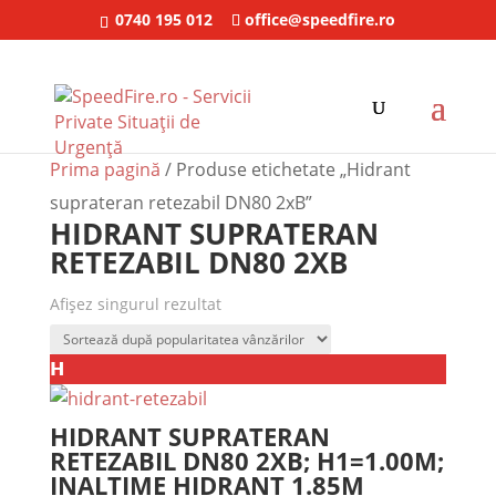
0740 195 012
office@speedfire.ro
Prima pagină
/ Produse etichetate „Hidrant
suprateran retezabil DN80 2xB”
HIDRANT SUPRATERAN
RETEZABIL DN80 2XB
Afișez singurul rezultat
𝗛
HIDRANT SUPRATERAN
RETEZABIL DN80 2XB; H1=1.00M;
INALTIME HIDRANT 1.85M