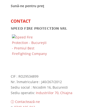
Sună-ne pentru preț
CONTACT
𝗦𝗣𝗘𝗘𝗗 𝗙𝗜𝗥𝗘 𝗣𝗥𝗢𝗧𝗘𝗖𝗧𝗜𝗢𝗡 𝗦𝗥𝗟
CIF : RO29534899
Nr. înmatriculare : J40/267/2012
Sediu social : Nicodim 16, Bucuresti
Sediu operativ:
Industriilor 70, Chiajna
ⓘ Contactează-ne