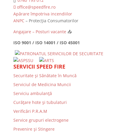
0740 195 012
office@speedfire.ro
Apărare împotriva incendiilor
ANPC
– Protecția Consumatorilor
Angajare – Posturi vacante
📤
ISO 9001 / ISO 14001 / ISO 45001
SERVICII SPEED FIRE
Securitate și Sănătate în Muncă
Serviciul de Medicina Muncii
Serviciu ambulanță
Curățare hote și tubulaturi
Verificări P.R.A.M
Service grupuri electrogene
Prevenire şi Stingere