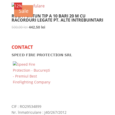
a
este:
12%
fost:
165,00 lei.
Sale
180,00 lei.
ROLA FURTUN TIP A 10 BARI 20 M CU
RACORDURI LEGATE PT. ALTE INTREBUINTARI
500,00
lei
Prețul
442,50
lei
Prețul
inițial
curent
a
este:
fost:
442,50 lei.
CONTACT
500,00 lei.
𝗦𝗣𝗘𝗘𝗗 𝗙𝗜𝗥𝗘 𝗣𝗥𝗢𝗧𝗘𝗖𝗧𝗜𝗢𝗡 𝗦𝗥𝗟
CIF : RO29534899
Nr. înmatriculare : J40/267/2012