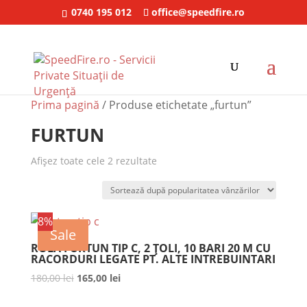
0740 195 012
office@speedfire.ro
Prima pagină
/ Produse etichetate „furtun”
FURTUN
Afișez toate cele 2 rezultate
8%
Sale
ROLA FURTUN TIP C, 2 ȚOLI, 10 BARI 20 M CU
RACORDURI LEGATE PT. ALTE INTREBUINTARI
180,00
lei
Prețul
165,00
lei
Prețul
inițial
curent