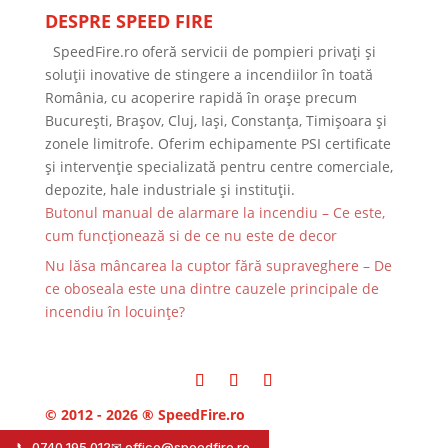
DESPRE SPEED FIRE
SpeedFire.ro oferă servicii de pompieri privați și
soluții inovative de stingere a incendiilor în toată
România, cu acoperire rapidă în orașe precum
București, Brașov, Cluj, Iași, Constanța, Timișoara și
zonele limitrofe. Oferim echipamente PSI certificate
și intervenție specializată pentru centre comerciale,
depozite, hale industriale și instituții.
Butonul manual de alarmare la incendiu – Ce este,
cum funcționează si de ce nu este de decor
Nu lăsa mâncarea la cuptor fără supraveghere – De
ce oboseala este una dintre cauzele principale de
incendiu în locuințe?
© 2012 - 2026 ® SpeedFire.ro