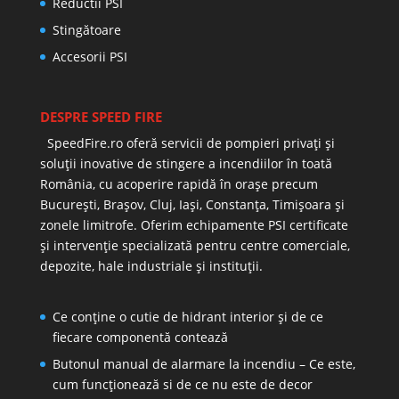
Reductii PSI
Stingătoare
Accesorii PSI
DESPRE SPEED FIRE
SpeedFire.ro oferă servicii de pompieri privați și
soluții inovative de stingere a incendiilor în toată
România, cu acoperire rapidă în orașe precum
București, Brașov, Cluj, Iași, Constanța, Timișoara și
zonele limitrofe. Oferim echipamente PSI certificate
și intervenție specializată pentru centre comerciale,
depozite, hale industriale și instituții.
Ce conține o cutie de hidrant interior și de ce
fiecare componentă contează
Butonul manual de alarmare la incendiu – Ce este,
cum funcționează si de ce nu este de decor