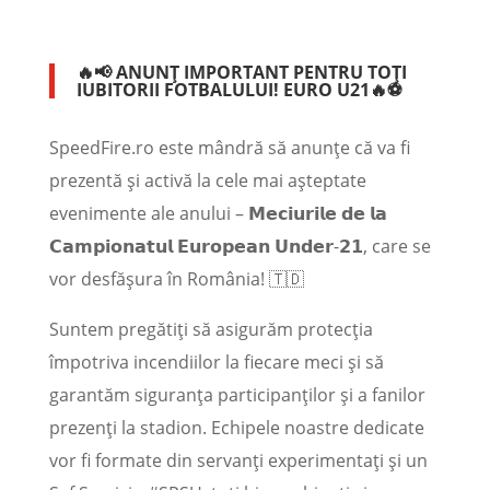
🔥📢
ANUNȚ IMPORTANT PENTRU TOȚI
IUBITORII FOTBALULUI!
EURO U21🔥⚽
SpeedFire.ro este mândră să anunțe că va fi
prezentă și activă la cele mai așteptate
evenimente ale anului – 𝗠𝗲𝗰𝗶𝘂𝗿𝗶𝗹𝗲 𝗱𝗲 𝗹𝗮
𝗖𝗮𝗺𝗽𝗶𝗼𝗻𝗮𝘁𝘂𝗹 𝗘𝘂𝗿𝗼𝗽𝗲𝗮𝗻 𝗨𝗻𝗱𝗲𝗿-𝟮𝟭, care se
vor desfășura în România! 🇹🇩
Suntem pregătiți să asigurăm protecția
împotriva incendiilor la fiecare meci și să
garantăm siguranța participanților și a fanilor
prezenți la stadion. Echipele noastre dedicate
vor fi formate din servanți experimentați și un