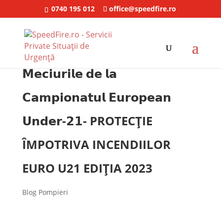
0740 195 012
office@speedfire.ro
𝗠𝗲𝗰𝗶𝘂𝗿𝗶𝗹𝗲 𝗱𝗲 𝗹𝗮
𝗖𝗮𝗺𝗽𝗶𝗼𝗻𝗮𝘁𝘂𝗹 𝗘𝘂𝗿𝗼𝗽𝗲𝗮𝗻
𝗨𝗻𝗱𝗲𝗿-𝟮𝟭- PROTECȚIE
ÎMPOTRIVA INCENDIILOR
EURO U21 EDIȚIA 2023
Blog Pompieri