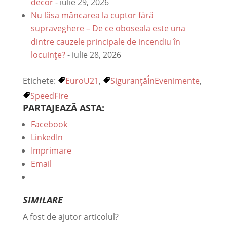
decor
- iulie 29, 2026
Nu lăsa mâncarea la cuptor fără
supraveghere – De ce oboseala este una
dintre cauzele principale de incendiu în
locuințe?
- iulie 28, 2026
Etichete:
EuroU21
,
SiguranțăÎnEvenimente
,
SpeedFire
PARTAJEAZĂ ASTA:
Facebook
LinkedIn
Imprimare
Email
SIMILARE
A fost de ajutor articolul?