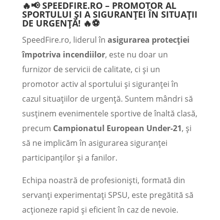
🔥📢 SPEEDFIRE.RO – PROMOTOR AL
SPORTULUI ȘI A SIGURANȚEI ÎN SITUAȚII
DE URGENȚĂ! 🔥⚽
SpeedFire.ro, liderul în
asigurarea protecției
împotriva incendiilor
, este nu doar un
furnizor de servicii de calitate, ci și un
promotor activ al sportului și siguranței în
cazul situațiilor de urgență. Suntem mândri să
susținem evenimentele sportive de înaltă clasă,
precum
Campionatul European Under-21
, și
să ne implicăm în asigurarea siguranței
participanților și a fanilor.
Echipa noastră de profesioniști, formată din
servanți experimentați SPSU, este pregătită să
acționeze rapid și eficient în caz de nevoie.