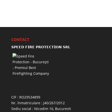
CONTACT
𝗦𝗣𝗘𝗘𝗗 𝗙𝗜𝗥𝗘 𝗣𝗥𝗢𝗧𝗘𝗖𝗧𝗜𝗢𝗡 𝗦𝗥𝗟
CIF : RO29534899
Nr. înmatriculare : J40/267/2012
Sediu social : Nicodim 16, Bucuresti