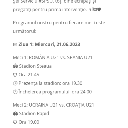
Șef Serviciu #SPSU, toți bine echipați și
pregătiți pentru prima intervenție. 👨‍🚒🛡
Programul nostru pentru fiecare meci este
următorul:
📅
Ziua 1: Miercuri, 21.06.2023
Meci 1: ROMÂNIA U21 vs. SPANIA U21
🏟️ Stadion Steaua
⏰ Ora 21.45
🕒 Prezența la stadion: ora 19.30
🕛 Încheierea programului: ora 24.00
Meci 2: UCRAINA U21 vs. CROAȚIA U21
🏟️ Stadion Rapid
⏰ Ora 19.00