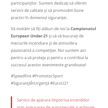
participanților. Suntem dedicați să oferim
servicii de calitate și să promovăm bune
practici în domeniul siguranței.
Vă invităm să fiți alături de noi la
Campionatul
European Under-21
și să vă bucurați de
meciurile incendiare și de atmosfera
pasionantă a competiției. Noi suntem aici
pentru a vă proteja și pentru a contribui la
succesul acestor evenimente grandioase!
#SpeedFire #PromotorSport
#SiguranțăÎnUrgență #EuroU21
Servicii de apărare împotriva incendiilor
prin asigurarea de autospeciale si echipaje