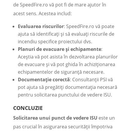
de SpeedFire.ro vă pot fi de mare ajutor în
acest sens. Acestea includ:
Evaluarea riscurilor
: SpeedFire.ro vă poate
ajuta să identificați și să evaluați riscurile de
incendiu specifice proiectului dvs.
Planuri de evacuare și echipamente
:
Aceștia vă pot asista în dezvoltarea planurilor
de evacuare și vă pot ghida în achiziționarea
echipamentelor de siguranță necesare.
Documentație corectă
: Consultanții PSI vă
pot ajuta să pregătiți documentația necesară
pentru solicitarea punctului de vedere ISU.
CONCLUZIE
Solicitarea unui punct de vedere ISU
este un
pas crucial în asigurarea securității împotriva