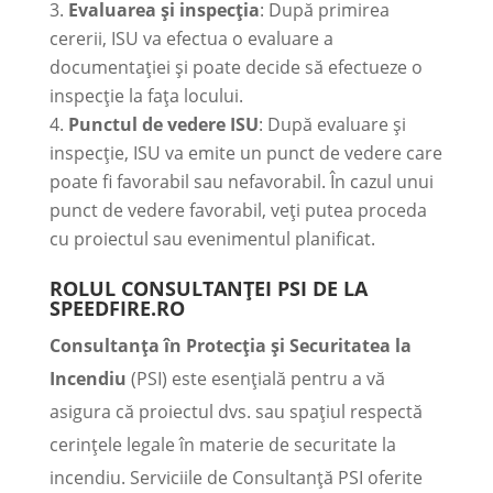
Evaluarea și inspecția
: După primirea
cererii, ISU va efectua o evaluare a
documentației și poate decide să efectueze o
inspecție la fața locului.
Punctul de vedere ISU
: După evaluare și
inspecție, ISU va emite un punct de vedere care
poate fi favorabil sau nefavorabil. În cazul unui
punct de vedere favorabil, veți putea proceda
cu proiectul sau evenimentul planificat.
ROLUL CONSULTANȚEI PSI DE LA
SPEEDFIRE.RO
Consultanța în Protecția și Securitatea la
Incendiu
(PSI) este esențială pentru a vă
asigura că proiectul dvs. sau spațiul respectă
cerințele legale în materie de securitate la
incendiu. Serviciile de Consultanță PSI oferite