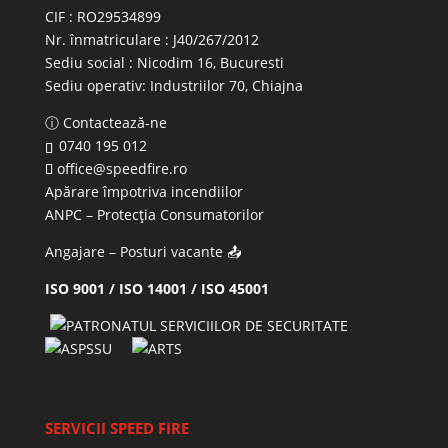
CIF : RO29534899
Nr. înmatriculare : J40/267/2012
Sediu social : Nicodim 16, Bucuresti
Sediu operativ:
Industriilor 70, Chiajna
ⓘ Contactează-ne
0740 195 012
office@speedfire.ro
Apărare împotriva incendiilor
ANPC
– Protecția Consumatorilor
Angajare – Posturi vacante
📤
ISO 9001 / ISO 14001 / ISO 45001
SERVICII SPEED FIRE