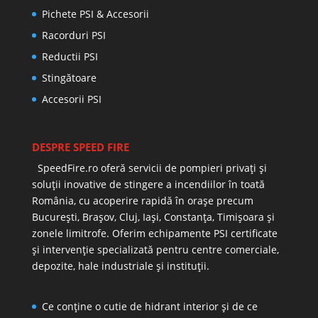
Pichete PSI & Accesorii
Racorduri PSI
Reductii PSI
Stingătoare
Accesorii PSI
DESPRE SPEED FIRE
SpeedFire.ro oferă servicii de pompieri privați și
soluții inovative de stingere a incendiilor în toată
România, cu acoperire rapidă în orașe precum
București, Brașov, Cluj, Iași, Constanța, Timișoara și
zonele limitrofe. Oferim echipamente PSI certificate
și intervenție specializată pentru centre comerciale,
depozite, hale industriale și instituții.
Ce conține o cutie de hidrant interior și de ce