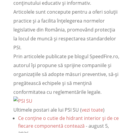
conținutului educativ și informativ.
Articolele sunt concepute pentru a oferi soluții
practice și a facilita înțelegerea normelor
legislative din România, promovând protecția
la locul de muncă și respectarea standardelor
PSI.
Prin articolele publicate pe blogul SpeedFire.ro,
autorul își propune să sprijine companiile și
organizațiile să adopte măsuri preventive, să-și
pregătească echipele și să mențină
conformitatea cu reglementările legale.
Ultimele postari ale lui PSI SU
(
vezi toate
)
Ce conține o cutie de hidrant interior și de ce
fiecare componentă contează
- august 5,