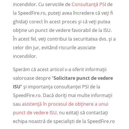
incendiilor. Cu serviciile de
Consultanță PS
I de
la SpeedFire.ro, puteți avea încredere că veți fi
ghidați corect în acest proces și că veți putea
obține un punct de vedere favorabil de la ISU.
În acest fel, veți contribui la securitatea dvs. și a
celor din jur, evitând riscurile asociate
incendiilor.
Sperăm că acest articol v-a oferit informații
valoroase despre “
Solicitare punct de vedere
ISU
” și importanța consultanței PSI de la
SpeedFire.ro. Dacă doriți mai multe informații
sau
asistență în procesul de obținere a unui
punct de vedere ISU,
nu ezitați să contactați
echipa noastră de specialiști de la SpeedFire.ro