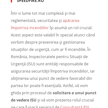
SPEEDFIRE.RO
Într-o lume tot mai complexă și mai
reglementată, securitatea şi
apărarea
împotriva incendiilor
își asumă un rol crucial.
Acest aspect este valabil în special atunci când
vorbim despre prevenirea și gestionarea
situațiilor de urgență, cum ar fi incendiile. În
România, Inspectoratele pentru Situații de
Urgență (ISU) sunt entități responsabile de
asigurarea securității împotriva incendiilor, iar
obținerea unui punct de vedere favorabil din
partea lor poate fi esențială. Astfel, vă vom
ghida prin procesul de
solicitare a unui punct
de vedere ISU
și vă vom prezenta rolul crucial
pe care îl joacă serviciul de
Consultanță PSI