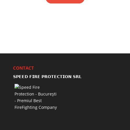
CONTACT
𝗦𝗣𝗘𝗘𝗗 𝗙𝗜𝗥𝗘 𝗣𝗥𝗢𝗧𝗘𝗖𝗧𝗜𝗢𝗡 𝗦𝗥𝗟