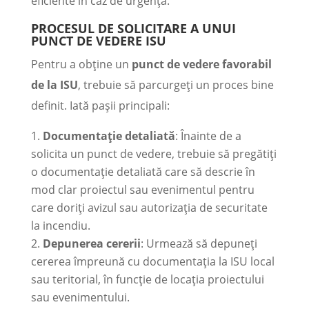
eficiente în caz de urgență.
PROCESUL DE SOLICITARE A UNUI
PUNCT DE VEDERE ISU
Pentru a obține un
punct de vedere favorabil
de la ISU
, trebuie să parcurgeți un proces bine
definit. Iată pașii principali:
Documentație detaliată
: Înainte de a
solicita un punct de vedere, trebuie să pregătiți
o documentație detaliată care să descrie în
mod clar proiectul sau evenimentul pentru
care doriți avizul sau autorizația de securitate
la incendiu.
Depunerea cererii
: Urmează să depuneți
cererea împreună cu documentația la ISU local
sau teritorial, în funcție de locația proiectului
sau evenimentului.