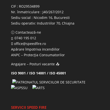
CIF : RO29534899
Nr. înmatriculare : J40/267/2012
Sediu social : Nicodim 16, Bucuresti
Sediu operativ:
Industriilor 70, Chiajna
ⓘ Contactează-ne
0740 195 012
office@speedfire.ro
Apărare împotriva incendiilor
ANPC
– Protecția Consumatorilor
Angajare – Posturi vacante
📤
ISO 9001 / ISO 14001 / ISO 45001
SERVICII SPEED FIRE