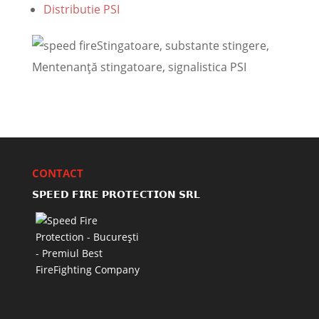
Distributie PSI
Stingatoare, substante stingere,
Mentenanţă stingatoare, signalistica PSI
CONTACT
𝗦𝗣𝗘𝗘𝗗 𝗙𝗜𝗥𝗘 𝗣𝗥𝗢𝗧𝗘𝗖𝗧𝗜𝗢𝗡 𝗦𝗥𝗟