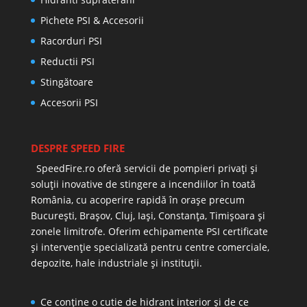
Pichete PSI & Accesorii
Racorduri PSI
Reductii PSI
Stingătoare
Accesorii PSI
DESPRE SPEED FIRE
SpeedFire.ro oferă servicii de pompieri privați și
soluții inovative de stingere a incendiilor în toată
România, cu acoperire rapidă în orașe precum
București, Brașov, Cluj, Iași, Constanța, Timișoara și
zonele limitrofe. Oferim echipamente PSI certificate
și intervenție specializată pentru centre comerciale,
depozite, hale industriale și instituții.
Ce conține o cutie de hidrant interior și de ce