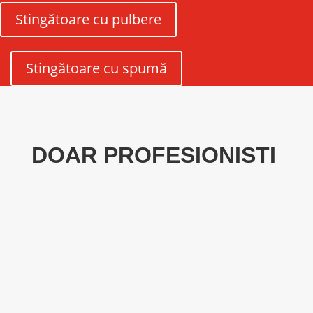
Stingătoare cu pulbere
Stingătoare cu spumă
DOAR PROFESIONISTI
9
SPECIALIZARE SI TRAINING
Un pompier greseste o singura data
9
ACOPERIRE NATIONALA
Centre operationale la nivel national