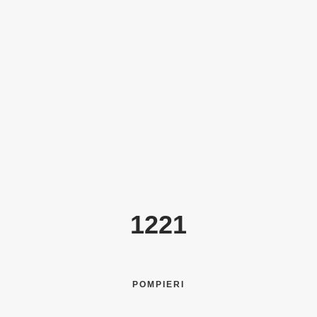
ANI
1670
PROIECTE
1221
POMPIERI