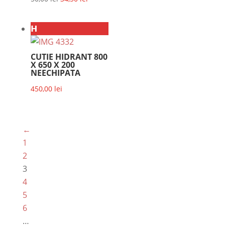
inițial
curent
a
este:
𝗛
fost:
34,50 lei.
50,00 lei.
CUTIE HIDRANT 800
X 650 X 200
NEECHIPATA
450,00
lei
←
1
2
3
4
5
6
…