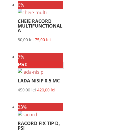
a
este:
6%
fost:
64,00 lei.
70,00 lei.
CHEIE RACORD
MULTIFUNCTIONAL
A
Prețul
Prețul
80,00
lei
75,00
lei
inițial
curent
a
este:
7%
fost:
75,00 lei.
𝗣𝗦𝗜
80,00 lei.
LADA NISIP 0.5 MC
Prețul
Prețul
450,00
lei
420,00
lei
inițial
curent
a
este:
23%
fost:
420,00 lei.
450,00 lei.
RACORD FIX TIP D,
PSI