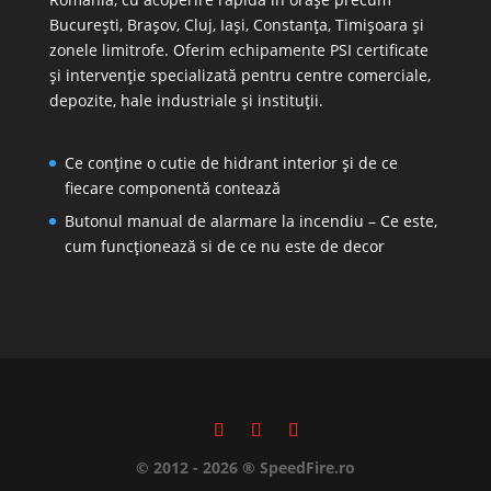
București, Brașov, Cluj, Iași, Constanța, Timișoara și
zonele limitrofe. Oferim echipamente PSI certificate
și intervenție specializată pentru centre comerciale,
depozite, hale industriale și instituții.
Ce conține o cutie de hidrant interior și de ce
fiecare componentă contează
Butonul manual de alarmare la incendiu – Ce este,
cum funcționează si de ce nu este de decor
© 2012 - 2026 ® SpeedFire.ro