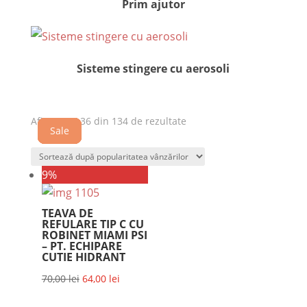
Prim ajutor
Sisteme stingere cu aerosoli
Afișez 25 - 36 din 134 de rezultate
Sale
Sale
Sale
Sale
Sale
Sale
Sale
Sale
Sale
Sale
Sale
9%
TEAVA DE
REFULARE TIP C CU
ROBINET MIAMI PSI
– PT. ECHIPARE
CUTIE HIDRANT
Prețul
Prețul
70,00
lei
64,00
lei
inițial
curent