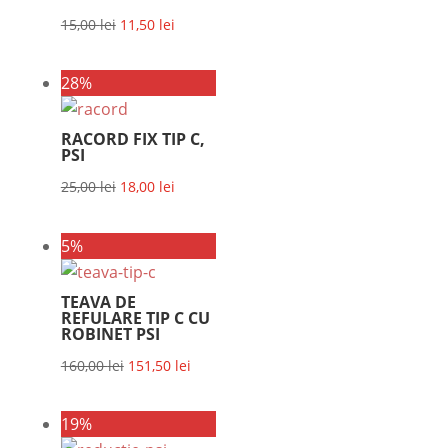
Prețul
Prețul
15,00
lei
11,50
lei
inițial
curent
a
este:
28%
fost:
11,50 lei.
15,00 lei.
RACORD FIX TIP C,
PSI
Prețul
Prețul
25,00
lei
18,00
lei
inițial
curent
a
este:
5%
fost:
18,00 lei.
25,00 lei.
TEAVA DE
REFULARE TIP C CU
ROBINET PSI
Prețul
Prețul
160,00
lei
151,50
lei
inițial
curent
a
este:
19%
fost:
151,50 lei.