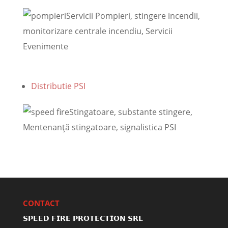
Servicii Pompieri, stingere incendii,
monitorizare centrale incendiu, Servicii
Evenimente
Distributie PSI
Stingatoare, substante stingere,
Mentenanţă stingatoare, signalistica PSI
CONTACT
𝗦𝗣𝗘𝗘𝗗 𝗙𝗜𝗥𝗘 𝗣𝗥𝗢𝗧𝗘𝗖𝗧𝗜𝗢𝗡 𝗦𝗥𝗟