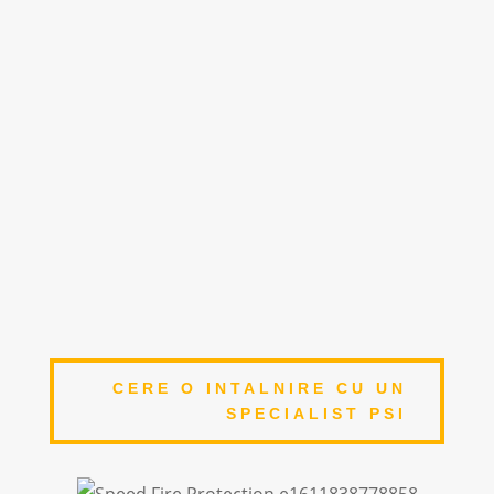
9
SPECIALIZARE SI TRAINING
Un pompier greseste o singura data
9
ACOPERIRE NATIONALA
Centre operationale la nivel national
9
ECHIPAMENTE DE CALITATE
Echipamente de lucru avizate si certificate
CERE O INTALNIRE CU UN
SPECIALIST PSI