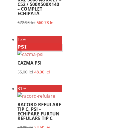
C52 / 500X500X140
– COMPLET
ECHIPATĂ
Prețul
Prețul
672,93
lei
560,78
lei
inițial
curent
a
este:
13%
fost:
560,78 lei.
𝗣𝗦𝗜
672,93 lei.
CAZMA PSI
Prețul
Prețul
55,00
lei
48,00
lei
inițial
curent
a
este:
31%
fost:
48,00 lei.
55,00 lei.
RACORD REFULARE
TIP C, PSI –
ECHIPARE FURTUN
REFULARE TIP C
Prețul
Prețul
50,00
lei
34,50
lei