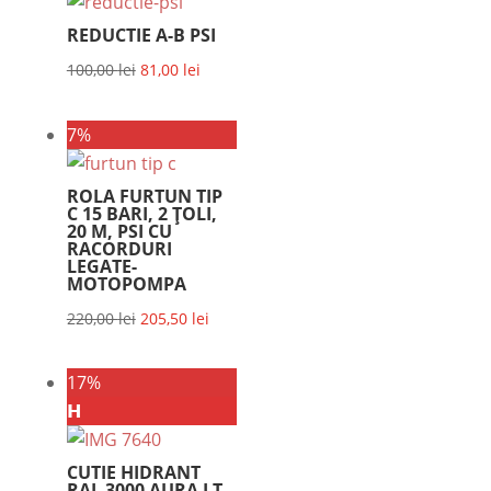
160,00 lei.
REDUCTIE A-B PSI
Prețul
Prețul
100,00
lei
81,00
lei
inițial
curent
a
este:
7%
fost:
81,00 lei.
100,00 lei.
ROLA FURTUN TIP
C 15 BARI, 2 ȚOLI,
20 M, PSI CU
RACORDURI
LEGATE-
MOTOPOMPA
Prețul
Prețul
220,00
lei
205,50
lei
inițial
curent
a
este:
17%
fost:
205,50 lei.
𝗛
220,00 lei.
CUTIE HIDRANT
RAL 3000 AURA LT –