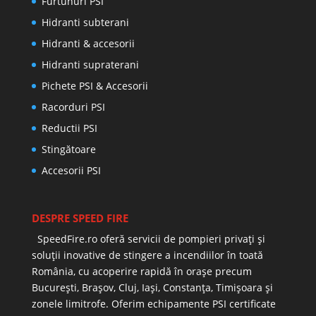
Furtunuri PSI
Hidranti subterani
Hidranti & accesorii
Hidranti supraterani
Pichete PSI & Accesorii
Racorduri PSI
Reductii PSI
Stingătoare
Accesorii PSI
DESPRE SPEED FIRE
SpeedFire.ro oferă servicii de pompieri privați și
soluții inovative de stingere a incendiilor în toată
România, cu acoperire rapidă în orașe precum
București, Brașov, Cluj, Iași, Constanța, Timișoara și
zonele limitrofe. Oferim echipamente PSI certificate