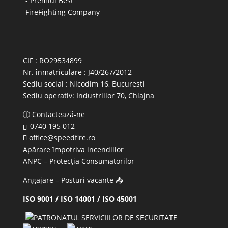
CIF : RO29534899
Nr. înmatriculare : J40/267/2012
Sediu social : Nicodim 16, Bucuresti
Sediu operativ:
Industriilor 70, Chiajna
ⓘ Contactează-ne
0740 195 012
office@speedfire.ro
Apărare împotriva incendiilor
ANPC
– Protecția Consumatorilor
Angajare – Posturi vacante
📤
ISO 9001 / ISO 14001 / ISO 45001