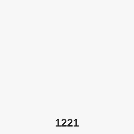
14
ANI
1670
PROIECTE
1221