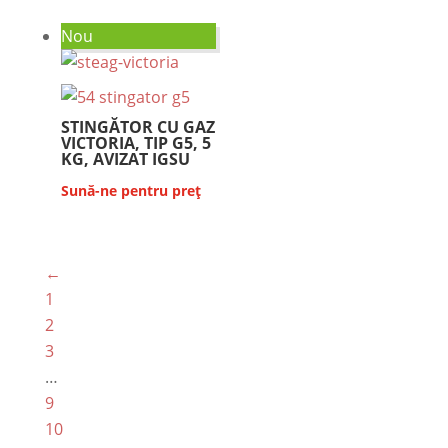
Nou
STINGĂTOR CU GAZ
VICTORIA, TIP G5, 5
KG, AVIZAT IGSU
Sună-ne pentru preț
←
1
2
3
…
9
10