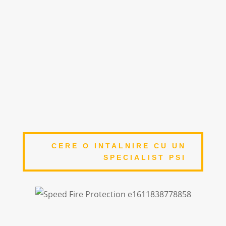
9
ACOPERIRE NATIONALA
Centre operationale la nivel national
9
ECHIPAMENTE DE CALITATE
Echipamente de lucru avizate si certificate
CERE O INTALNIRE CU UN
SPECIALIST PSI