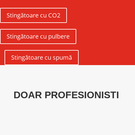
Stingătoare cu CO2
Stingătoare cu pulbere
Stingătoare cu spumă
DOAR PROFESIONISTI
9
SPECIALIZARE SI TRAINING
Un pompier greseste o singura data