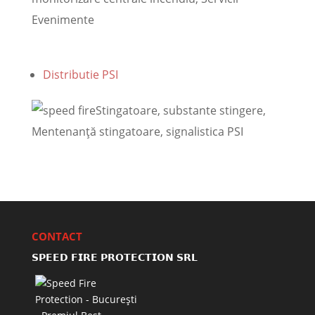
Evenimente
Distributie PSI
Stingatoare, substante stingere,
Mentenanţă stingatoare, signalistica PSI
CONTACT
𝗦𝗣𝗘𝗘𝗗 𝗙𝗜𝗥𝗘 𝗣𝗥𝗢𝗧𝗘𝗖𝗧𝗜𝗢𝗡 𝗦𝗥𝗟