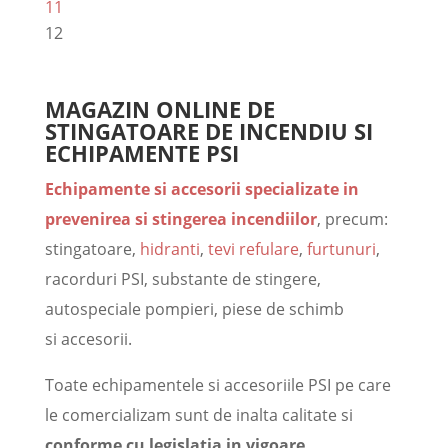
11
12
MAGAZIN ONLINE DE
STINGATOARE DE INCENDIU SI
ECHIPAMENTE PSI
Echipamente si accesorii
specializate in
prevenirea si stingerea incendiilor
, precum:
stingatoare,
hidranti
,
tevi refulare
,
furtunuri
,
racorduri PSI, substante de stingere,
autospeciale pompieri, piese de schimb
si accesorii.
Toate echipamentele si accesoriile PSI pe care
le comercializam sunt de inalta calitate si
conforme cu legislatia in vigoare
.