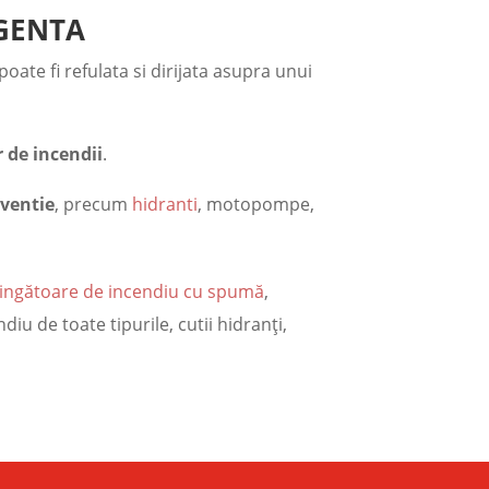
RGENTA
ate fi refulata si dirijata asupra unui
r de incendii
.
rventie
, precum
hidranti
, motopompe,
tingătoare de incendiu cu spumă
,
ndiu de toate tipurile, cutii hidranţi,