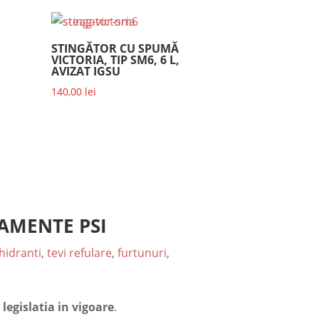
fost:
27,00 lei.
30,00 lei.
STINGĂTOR CU SPUMĂ
VICTORIA, TIP SM6, 6 L,
AVIZAT IGSU
140,00
lei
AMENTE PSI
hidranti
,
tevi refulare
,
furtunuri
,
legislatia in vigoare
.