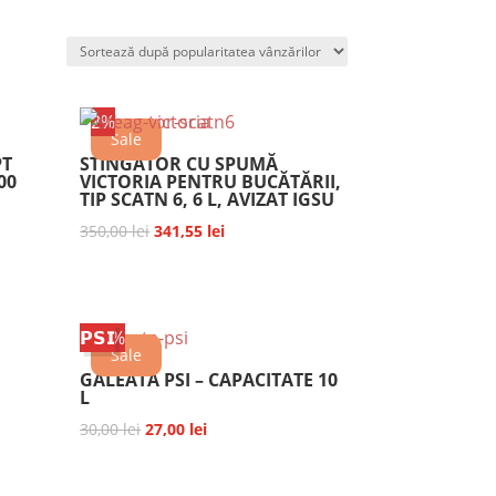
2%
Sale
PT
STINGĂTOR CU SPUMĂ
00
VICTORIA PENTRU BUCĂTĂRII,
TIP SCATN 6, 6 L, AVIZAT IGSU
Prețul
Prețul
350,00
lei
341,55
lei
inițial
curent
a
este:
fost:
341,55 lei.
𝗣𝗦𝗜
10%
350,00 lei.
Sale
GALEATA PSI – CAPACITATE 10
L
Prețul
Prețul
30,00
lei
27,00
lei
inițial
curent
a
este: