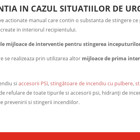
NTIA IN CAZUL SITUATIILOR DE U
ve actionate manual care contin o substanta de stingere ce po
create in interiorul recipientului.
ele mijloace de interventie pentru stingerea inceputurilo
 se realizeaza prin utilizarea altor
mijloace de prima inte
endiu si
accesorii PSI
,
stingătoare de incendiu cu pulbere
,
s
de refulare de toate tipurile si accesorii psi, hidranţi de ince
 prevenirii si stingerii incendiilor.