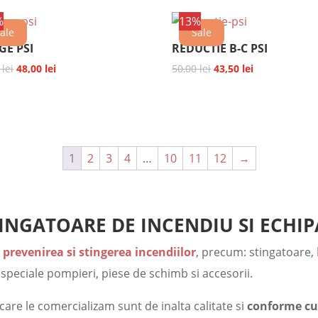
fost:
7,00 lei.
%
13%
10,00 lei.
ale
Sale
GE PSI
REDUCTIE B-C PSI
Prețul
Prețul
Prețul
Prețul
0
lei
48,00
lei
50,00
lei
43,50
lei
inițial
curent
inițial
curent
a
este:
a
este:
fost:
48,00 lei.
fost:
43,50 lei.
60,00 lei.
50,00 lei.
1
2
3
4
…
10
11
12
→
INGATOARE DE INCENDIU SI ECHIP
n prevenirea si stingerea incendiilor
, precum: stingatoare,
speciale pompieri, piese de schimb si accesorii.
care le comercializam sunt de inalta calitate si
conforme cu 