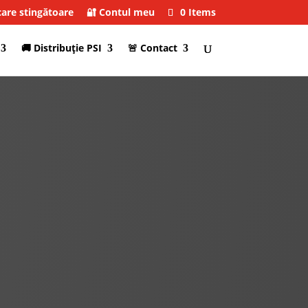
care stingătoare
🔐 Contul meu
0 Items
🚚 Distribuţie PSI
🚨 Contact
CONSULTANTA PSI
INSTALARE SISTEME PSI