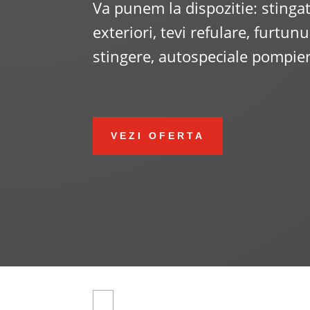
Va punem la dispozitie: stingat
exteriori, tevi refulare, furtun
stingere, autospeciale pompieri
VEZI OFERTA