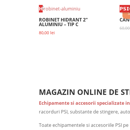
𝗛
𝗣𝗦𝗜
20
S
ROBINET HIDRANT 2″
CAN
ALUMINIU – TIP C
60,0
80,00
lei
MAGAZIN ONLINE DE ST
Echipamente si accesorii
specializate i
racorduri PSI, substante de stingere, auto
Toate echipamentele si accesoriile PSI pe 