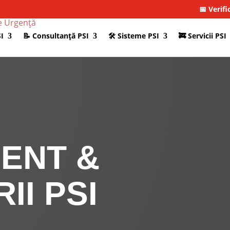
📅 Verifi
I
📝 Consultanţă PSI
🛠 Sisteme PSI
🚒 Servicii PSI
ENT &
II PSI