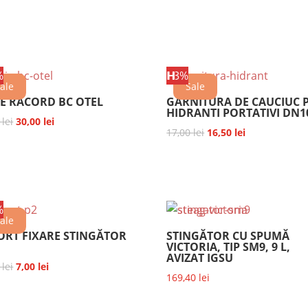
%
𝗛
3%
ale
Sale
IE RACORD BC OTEL
GARNITURA DE CAUCIUC 
HIDRANTI PORTATIVI DN1
Prețul
Prețul
0
lei
30,00
lei
Prețul
Prețul
17,00
lei
16,50
lei
inițial
curent
inițial
curent
a
este:
a
este:
fost:
30,00 lei.
fost:
16,50 lei.
40,00 lei.
17,00 lei.
%
ale
ORT FIXARE STINGĂTOR
STINGĂTOR CU SPUMĂ
VICTORIA, TIP SM9, 9 L,
AVIZAT IGSU
Prețul
Prețul
0
lei
7,00
lei
169,40
lei
inițial
curent
a
este: