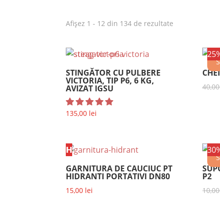
Afișez 1 - 12 din 134 de rezultate
25
S
STINGĂTOR CU PULBERE
CHE
VICTORIA, TIP P6, 6 KG,
40,0
AVIZAT IGSU
135,00
lei
𝗛
30
S
GARNITURA DE CAUCIUC PT
SUP
HIDRANTI PORTATIVI DN80
P2
15,00
lei
10,0