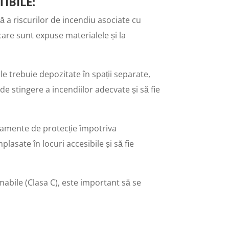
IBILE
:
tă a riscurilor de incendiu asociate cu
care sunt expuse materialele și la
le trebuie depozitate în spații separate,
e stingere a incendiilor adecvate și să fie
ipamente de protecție împotriva
plasate în locuri accesibile și să fie
mabile (Clasa C), este important să se