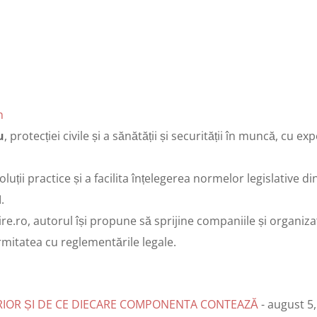
n
u
, protecției civile și a sănătății și securității în muncă, cu 
luții practice și a facilita înțelegerea normelor legislative
.
re.ro, autorul își propune să sprijine companiile și organiza
mitatea cu reglementările legale.
ERIOR ȘI DE CE DIECARE COMPONENTA CONTEAZĂ
- august 5