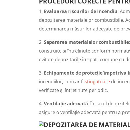
PROCEDURI CORECTE PENTR
1.
Evaluarea riscurilor de incendiu
: Adm
depozitarea materialelor combustibile. Ace
determinarea măsurilor adecvate de preve
2.
Separarea materialelor combustibile
construite și întreținute conform normativ
evitate depozitările în spații comune cu d
3.
Echipamente de protecție împotriva i
incendiilor, cum ar fi
stingătoare
de incend
verificate și întreținute periodic.
4.
Ventilație adecvată
: În cazul depozite
asigure o ventilație adecvată pentru a pr