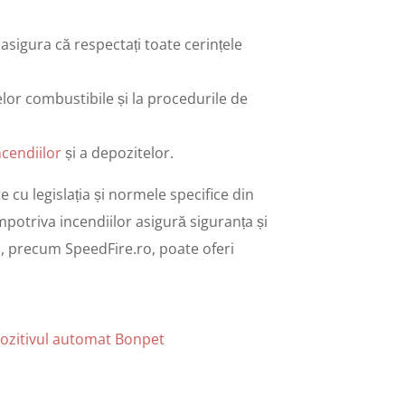
 asigura că respectați toate cerințele
elor combustibile și la procedurile de
ncendiilor
și a depozitelor.
cu legislația și normele specifice din
otriva incendiilor asigură siguranța și
I
, precum SpeedFire.ro, poate oferi
spozitivul automat Bonpet