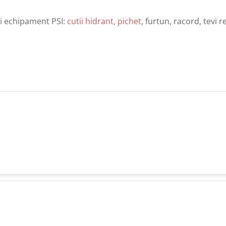
si echipament PSI:
cutii hidrant
,
pichet
, furtun, racord, tevi r