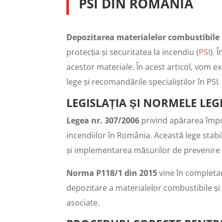
PSI DIN ROMÂNIA
Depozitarea materialelor combustibile
protecția și securitatea la incendiu (
PSI
). 
acestor materiale. În acest articol, vom e
lege și recomandările specialiștilor în PSI.
LEGISLAȚIA ȘI NORMELE LEG
Legea nr. 307/2006
privind apărarea împot
incendiilor în România. Această lege stabil
și implementarea măsurilor de prevenire a
Norma P118/1 din 2015
vine în completare
depozitare a materialelor combustibile și 
asociate.