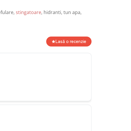
efulare,
stingatoare
, hidranti, tun apa,