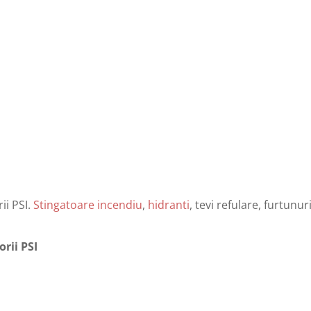
ii PSI.
Stingatoare incendiu
,
hidranti
, tevi refulare, furtunu
rii PSI