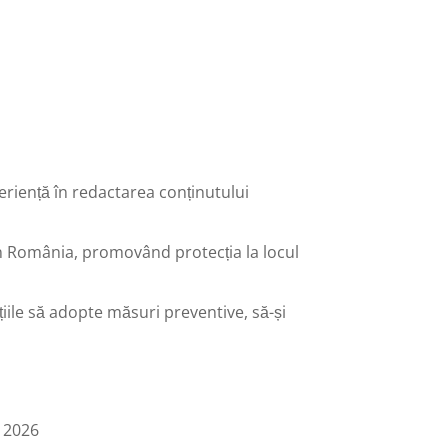
experiență în redactarea conținutului
 din România, promovând protecția la locul
țiile să adopte măsuri preventive, să-și
, 2026