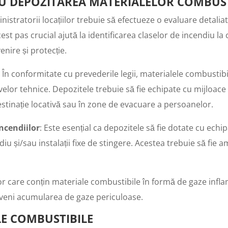
U DEPOZITAREA MATERIALELOR COMBUST
inistratorii locațiilor trebuie să efectueze o evaluare detalia
st pas crucial ajută la identificarea claselor de incendiu la 
nire și protecție.
: În conformitate cu prevederile legii, materialele combustibi
elor tehnice. Depozitele trebuie să fie echipate cu mijloace d
estinație locativă sau în zone de evacuare a persoanelor.
ncendiilor
: Este esențial ca depozitele să fie dotate cu ech
iu și/sau instalații fixe de stingere. Acestea trebuie să fie am
lor care conțin materiale combustibile în formă de gaze infla
eveni acumularea de gaze periculoase.