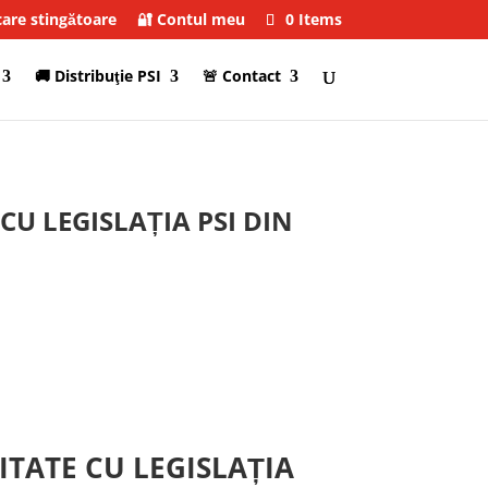
care stingătoare
🔐 Contul meu
0 Items
🚚 Distribuţie PSI
🚨 Contact
U LEGISLAȚIA PSI DIN
TATE CU LEGISLAȚIA