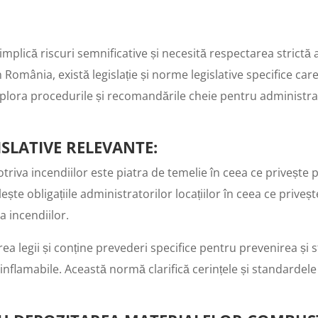
implică riscuri semnificative și necesită respectarea strictă
În România, există legislație și norme legislative specifice 
xplora procedurile și recomandările cheie pentru administrator
ISLATIVE RELEVANTE
:
riva incendiilor este piatra de temelie în ceea ce privește 
ește obligațiile administratorilor locațiilor în ceea ce priv
 incendiilor.
a legii și conține prevederi specifice pentru prevenirea și st
inflamabile. Această normă clarifică cerințele și standardel