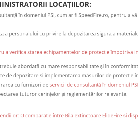
NISTRATORII LOCAȚIILOR
:
sultanță în domeniul PSI, cum ar fi SpeedFire.ro, pentru a vă
ată a personalului cu privire la depozitarea sigură a material
ntru a verifica starea echipamentelor de protecție împotriva i
trebuie abordată cu mare responsabilitate și în conformitate 
e de depozitare și implementarea măsurilor de protecție împ
borarea cu furnizori de
servicii de consultanță în domeniul PS
ectarea tuturor cerințelor și reglementărilor relevante.
endiilor: O comparație între Bila extinctoare ElideFire și di