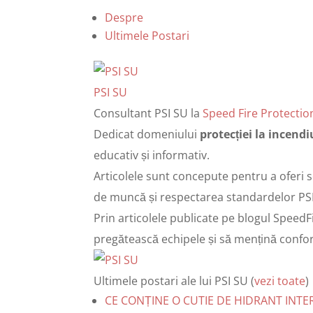
Despre
Ultimele Postari
PSI SU
Consultant PSI SU
la
Speed Fire Protectio
Dedicat domeniului
protecției la incendi
educativ și informativ.
Articolele sunt concepute pentru a oferi so
de muncă și respectarea standardelor PSI
Prin articolele publicate pe blogul SpeedFi
pregătească echipele și să mențină confor
Ultimele postari ale lui PSI SU
(
vezi toate
)
CE CONȚINE O CUTIE DE HIDRANT INT