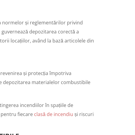
 a normelor și reglementărilor privind
care guvernează depozitarea corectă a
ii locațiilor, având la bază articolele din
prevenirea și protecția împotriva
ește depozitarea materialelor combustibile
ingerea incendiilor în spațiile de
e pentru fiecare
clasă de incendiu
și riscuri